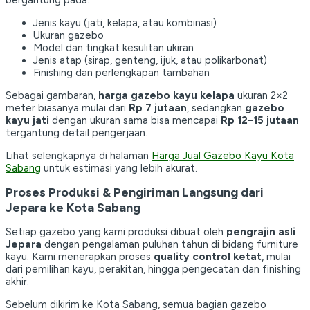
bergantung pada:
Jenis kayu (jati, kelapa, atau kombinasi)
Ukuran gazebo
Model dan tingkat kesulitan ukiran
Jenis atap (sirap, genteng, ijuk, atau polikarbonat)
Finishing dan perlengkapan tambahan
Sebagai gambaran,
harga gazebo kayu kelapa
ukuran 2×2
meter biasanya mulai dari
Rp 7 jutaan
, sedangkan
gazebo
kayu jati
dengan ukuran sama bisa mencapai
Rp 12–15 jutaan
tergantung detail pengerjaan.
Lihat selengkapnya di halaman
Harga Jual Gazebo Kayu Kota
Sabang
untuk estimasi yang lebih akurat.
Proses Produksi & Pengiriman Langsung dari
Jepara ke Kota Sabang
Setiap gazebo yang kami produksi dibuat oleh
pengrajin asli
Jepara
dengan pengalaman puluhan tahun di bidang furniture
kayu. Kami menerapkan proses
quality control ketat
, mulai
dari pemilihan kayu, perakitan, hingga pengecatan dan finishing
akhir.
Sebelum dikirim ke Kota Sabang, semua bagian gazebo