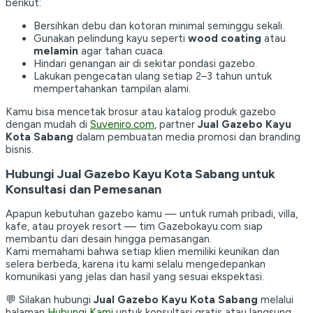
berikut:
Bersihkan debu dan kotoran minimal seminggu sekali.
Gunakan pelindung kayu seperti
wood coating
atau
melamin
agar tahan cuaca.
Hindari genangan air di sekitar pondasi gazebo.
Lakukan pengecatan ulang setiap 2–3 tahun untuk
mempertahankan tampilan alami.
Kamu bisa mencetak brosur atau katalog produk gazebo
dengan mudah di
Suveniro.com
, partner
Jual Gazebo Kayu
Kota Sabang
dalam pembuatan media promosi dan branding
bisnis.
Hubungi Jual Gazebo Kayu Kota Sabang untuk
Konsultasi dan Pemesanan
Apapun kebutuhan gazebo kamu — untuk rumah pribadi, villa,
kafe, atau proyek resort — tim Gazebokayu.com siap
membantu dari desain hingga pemasangan.
Kami memahami bahwa setiap klien memiliki keunikan dan
selera berbeda, karena itu kami selalu mengedepankan
komunikasi yang jelas dan hasil yang sesuai ekspektasi.
💬 Silakan hubungi
Jual Gazebo Kayu Kota Sabang
melalui
halaman
Hubungi Kami
untuk konsultasi gratis atau langsung