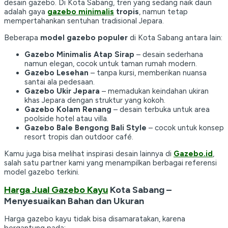
desain gazebo. Di Kota Sabang, tren yang sedang naik daun
adalah gaya
gazebo minimalis
tropis
, namun tetap
mempertahankan sentuhan tradisional Jepara.
Beberapa
model gazebo populer
di Kota Sabang antara lain:
Gazebo Minimalis Atap Sirap
– desain sederhana
namun elegan, cocok untuk taman rumah modern.
Gazebo Lesehan
– tanpa kursi, memberikan nuansa
santai ala pedesaan.
Gazebo Ukir Jepara
– memadukan keindahan ukiran
khas Jepara dengan struktur yang kokoh.
Gazebo Kolam Renang
– desain terbuka untuk area
poolside hotel atau villa.
Gazebo Bale Bengong Bali Style
– cocok untuk konsep
resort tropis dan outdoor café.
Kamu juga bisa melihat inspirasi desain lainnya di
Gazebo.id
,
salah satu partner kami yang menampilkan berbagai referensi
model gazebo terkini.
Harga Jual Gazebo Kayu
Kota Sabang –
Menyesuaikan Bahan dan Ukuran
Harga gazebo kayu tidak bisa disamaratakan, karena