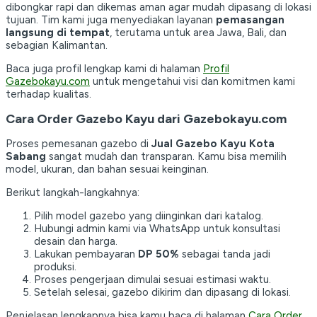
dibongkar rapi dan dikemas aman agar mudah dipasang di lokasi
tujuan. Tim kami juga menyediakan layanan
pemasangan
langsung di tempat
, terutama untuk area Jawa, Bali, dan
sebagian Kalimantan.
Baca juga profil lengkap kami di halaman
Profil
Gazebokayu.com
untuk mengetahui visi dan komitmen kami
terhadap kualitas.
Cara Order Gazebo Kayu dari Gazebokayu.com
Proses pemesanan gazebo di
Jual Gazebo Kayu Kota
Sabang
sangat mudah dan transparan. Kamu bisa memilih
model, ukuran, dan bahan sesuai keinginan.
Berikut langkah-langkahnya:
Pilih model gazebo yang diinginkan dari katalog.
Hubungi admin kami via WhatsApp untuk konsultasi
desain dan harga.
Lakukan pembayaran
DP 50%
sebagai tanda jadi
produksi.
Proses pengerjaan dimulai sesuai estimasi waktu.
Setelah selesai, gazebo dikirim dan dipasang di lokasi.
Penjelasan lengkapnya bisa kamu baca di halaman
Cara Order