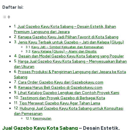
Daftar Isi:
Jual Gazebo Kayu Kota Sabang – Desain Estetik, Bahan
Premium, Langsung dari Jepara
Kenapa Gazebo Kayu Jadi Pilihan Favorit di Kota Sabang
Jenis Kayu Terbaik untuk Gazebo – Jati dan Kelapa (Glugu)
Kayu Jati – Simbol Kekuatan dan Kemewahan
Kayu Kelapa (Glugu) – Alami dan Eksotis
Desain dan Model Gazebo Kayu Kota Sabang yang Populer
Harga Jual Gazebo Kayu Kota Sabang – Menyesuaikan Bahan
dan Ukuran
Proses Produksi & Pengiriman Langsung dari Jepara ke Kota
Sabang
Cara Order Gazebo Kayu dari Gazebokayu.com
Kenapa Harus Beli Gazebo di Gazebokayu.com
Lihat Katalog Gazebo Lengkap dan Contoh Proyek Kami
Testimoni dan Proyek Gazebo di Berbagai Kota
Tips Merawat Gazebo Kayu Agar Tahan Lama
Hubungi Jual Gazebo Kayu Kota Sabang untuk Konsultasi
dan Pemesanan
Kesimpulan
Jual Gazebo Kayu Kota Sabang
– Desain Estetik,