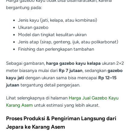
Harga gazebo kayu tidak bisa disamaratakan, karena
bergantung pada:
Jenis kayu (jati, kelapa, atau kombinasi)
Ukuran gazebo
Model dan tingkat kesulitan ukiran
Jenis atap (sirap, genteng, ijuk, atau polikarbonat)
Finishing dan perlengkapan tambahan
Sebagai gambaran,
harga gazebo kayu kelapa
ukuran 2×2
meter biasanya mulai dari
Rp 7 jutaan
, sedangkan
gazebo
kayu jati
dengan ukuran sama bisa mencapai
Rp 12–15
jutaan
tergantung detail pengerjaan.
Lihat selengkapnya di halaman
Harga Jual Gazebo Kayu
Karang Asem
untuk estimasi yang lebih akurat.
Proses Produksi & Pengiriman Langsung dari
Jepara ke Karang Asem