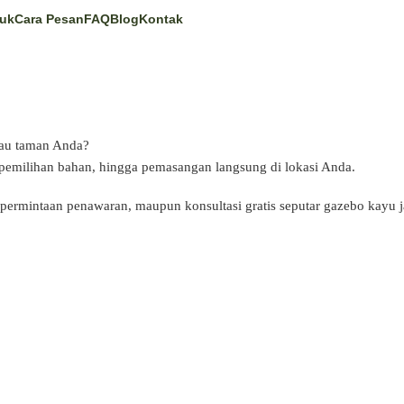
uk
Cara Pesan
FAQ
Blog
Kontak
atau taman Anda?
 pemilihan bahan, hingga pemasangan langsung di lokasi Anda.
permintaan penawaran, maupun konsultasi gratis seputar gazebo kayu ja