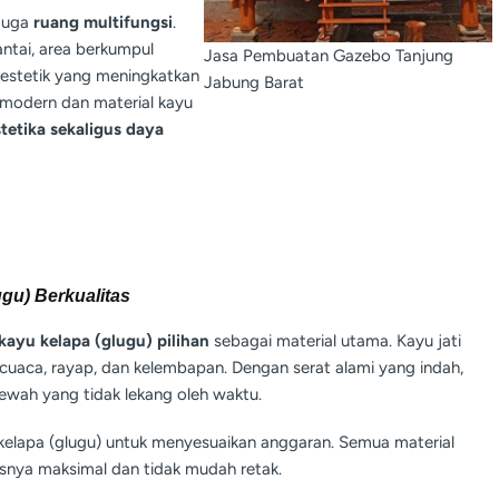
 juga
ruang multifungsi
.
tai, area berkumpul
Jasa Pembuatan Gazebo Tanjung
 estetik yang meningkatkan
Jabung Barat
 modern dan material kayu
stetika sekaligus daya
ugu) Berkualitas
 kayu kelapa (glugu) pilihan
sebagai material utama. Kayu jati
cuaca, rayap, dan kelembapan. Dengan serat alami yang indah,
wah yang tidak lekang oleh waktu.
u kelapa (glugu) untuk menyesuaikan anggaran. Semua material
asnya maksimal dan tidak mudah retak.