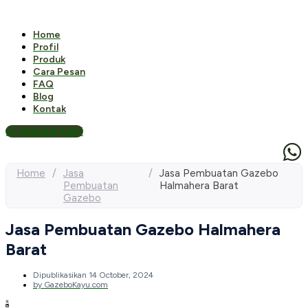
Home
Profil
Produk
Cara Pesan
FAQ
Blog
Kontak
Hubungi Kami
Home
/
Jasa
/
Jasa Pembuatan Gazebo
Pembuatan
Halmahera Barat
Gazebo
Jasa Pembuatan Gazebo Halmahera
Barat
Dipublikasikan
14 October, 2024
by
GazeboKayu.com