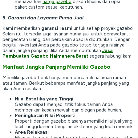
menawarkan
harga gazebo
diskon khusus dan opsi
paket custom sesuai kebutuhan.
5. Garansi dan Layanan Purna Jual
Kami memberikan
garansi resmi
untuk setiap proyek gazebo.
Selain itu, tersedia juga layanan purna jual untuk perawatan,
pengecatan ulang, dan perbaikan apabila dibutuhkan. Dengan
begitu, investasi Anda pada gazebo tetap terjaga nilainya
dalam jangka panjang. Jika Anda membutuhkan
Jasa
Pembuatan Gazebo Halmahera Barat
segera hubungi kami.
Manfaat Jangka Panjang Memiliki Gazebo
Memiliki gazebo tidak hanya mempercantik halaman rumah
atau taman. Berikut beberapa manfaat jangka panjang yang
akan Anda rasakan:
Nilai Estetika yang Tinggi
Gazebo dapat menjadi titik fokus taman Anda,
memberikan kesan mewah dan elegan pada hunian.
Peningkatan Nilai Properti
Properti dengan gazebo biasanya memiliki nilai jual yang
lebih tinggi karena tampilan eksterior yang lebih menarik.
Area Relaksasi
Menjadi tempat favorit untuk bersantai, membaca, atau