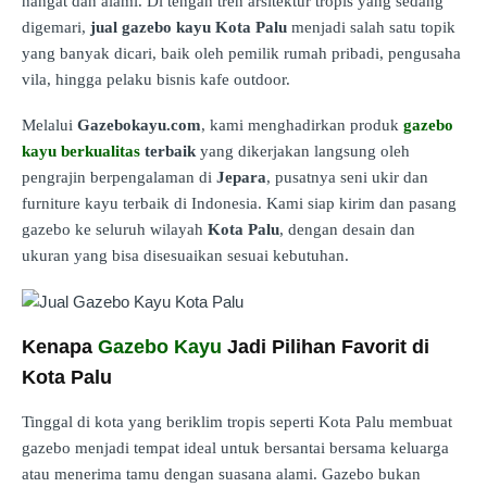
hangat dan alami. Di tengah tren arsitektur tropis yang sedang
digemari,
jual gazebo kayu Kota Palu
menjadi salah satu topik
yang banyak dicari, baik oleh pemilik rumah pribadi, pengusaha
vila, hingga pelaku bisnis kafe outdoor.
Melalui
Gazebokayu.com
, kami menghadirkan produk
gazebo
kayu berkualitas
terbaik
yang dikerjakan langsung oleh
pengrajin berpengalaman di
Jepara
, pusatnya seni ukir dan
furniture kayu terbaik di Indonesia. Kami siap kirim dan pasang
gazebo ke seluruh wilayah
Kota Palu
, dengan desain dan
ukuran yang bisa disesuaikan sesuai kebutuhan.
Kenapa
Gazebo Kayu
Jadi Pilihan Favorit di
Kota Palu
Tinggal di kota yang beriklim tropis seperti Kota Palu membuat
gazebo menjadi tempat ideal untuk bersantai bersama keluarga
atau menerima tamu dengan suasana alami. Gazebo bukan