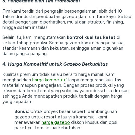
3. Pengerjaan oleh Tim Profesional
Tim kami terdiri dari pengrajin berpengalaman lebih dari 10
tahun di industri pembuatan gazebo dan furniture kayu. Setiap
detail pengerjaan diperhatikan, mulai dari struktur, finishing,
hingga sistem instalasi.
Selain itu, kami mengutamakan
kontrol kualitas ketat
di
setiap tahap produksi. Semua gazebo kami dibangun sesuai
standar keamanan dan kekuatan, sehingga aman digunakan
dalam jangka panjang.
4. Harga Kompetitif untuk Gazebo Berkualitas
Kualitas premium tidak selalu berarti harga mahal. Kami
menghadirkan
harga kompetitif
tanpa mengurangi kualitas
material maupun pengerjaan. Dengan proses produksi yang
efisien dan tim internal yang solid, biaya produksi bisa ditekan
sehingga Anda mendapatkan produk terbaik dengan harga
yang sepadan.
Bonus:
Untuk proyek besar seperti pembangunan
gazebo untuk resort atau vila komersial, kami
menawarkan
harga gazebo
diskon khusus dan opsi
paket custom sesuai kebutuhan.