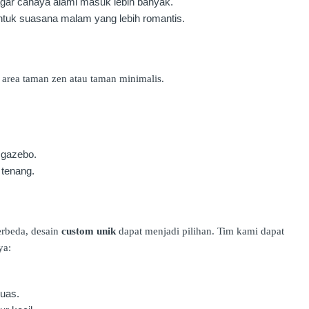
gar cahaya alami masuk lebih banyak.
ntuk suasana malam yang lebih romantis.
 area taman zen atau taman minimalis.
 gazebo.
 tenang.
rbeda, desain
custom unik
dapat menjadi pilihan. Tim kami dapat
ya:
luas.