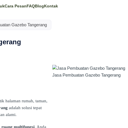
uk
Cara Pesan
FAQ
Blog
Kontak
uatan Gazebo Tangerang
gerang
Jasa Pembuatan Gazebo Tangerang
ik halaman rumah, taman,
rang
adalah solusi tepat
an alami.
a
ruang multifungsi
. Anda