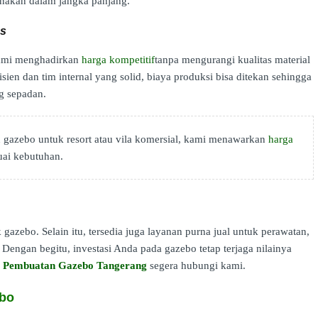
nakan dalam jangka panjang.
as
 Kami menghadirkan
harga kompetitif
tanpa mengurangi kualitas material
en dan tim internal yang solid, biaya produksi bisa ditekan sehingga
g sepadan.
gazebo untuk resort atau vila komersial, kami menawarkan
harga
uai kebutuhan.
 gazebo. Selain itu, tersedia juga layanan purna jual untuk perawatan,
Dengan begitu, investasi Anda pada gazebo tetap terjaga nilainya
a Pembuatan Gazebo Tangerang
segera hubungi kami.
ebo