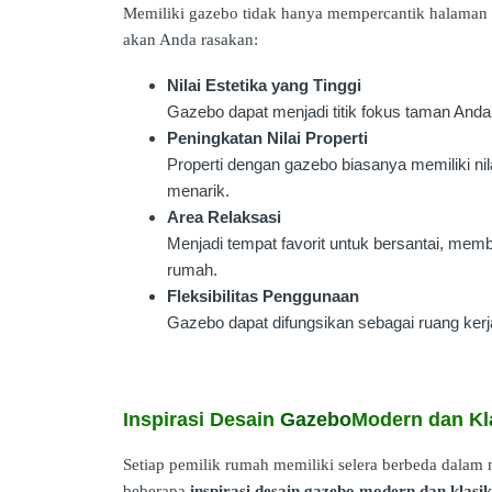
Memiliki gazebo tidak hanya mempercantik halaman 
akan Anda rasakan:
Nilai Estetika yang Tinggi
Gazebo dapat menjadi titik fokus taman An
Peningkatan Nilai Properti
Properti dengan gazebo biasanya memiliki nilai
menarik.
Area Relaksasi
Menjadi tempat favorit untuk bersantai, mem
rumah.
Fleksibilitas Penggunaan
Gazebo dapat difungsikan sebagai ruang kerja
Inspirasi Desain
Gazebo
Modern dan Kl
Setiap pemilik rumah memiliki selera berbeda dalam 
beberapa
inspirasi desain gazebo modern dan klasik