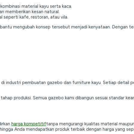
kombinasi material kayu serta kaca.
dan memberikan kesan natural.
 seperti kafe, restoran, atau vila.
membantu mengubah konsep tersebut menjadi kenyataan. Dengan tekn
 di industri pembuatan gazebo dan furniture kayu. Setiap detail pe
p tahap produksi. Semua gazebo kami dibangun sesuai standar ke
dirkan
harga kompetitif
tanpa mengurangi kualitas material maupu
an sehingga Anda mendapatkan produk terbaik dengan harga yang se