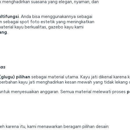
uk menghadirkan suasana yang elegan, nyaman, dan
ltifungsi
. Anda bisa menggunakannya sebagai
an sebagai spot foto estetik yang meningkatkan
terial kayu berkualitas, gazebo kayu kami
jang
.
tas
(glugu) pilihan
sebagai material utama. Kayu jati dikenal karena
berbahan kayu jati menghadirkan kesan mewah yang tidak lekang 
u) untuk menyesuaikan anggaran. Semua material melewati proses
p
eh karena itu, kami menawarkan beragam pilihan desain: