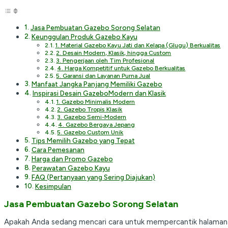
Jasa Pembuatan Gazebo Sorong Selatan
Keunggulan Produk Gazebo Kayu
1. Material Gazebo Kayu Jati dan Kelapa (Glugu) Berkualitas
2. Desain Modern, Klasik, hingga Custom
3. Pengerjaan oleh Tim Profesional
4. Harga Kompetitif untuk Gazebo Berkualitas
5. Garansi dan Layanan Purna Jual
Manfaat Jangka Panjang Memiliki Gazebo
Inspirasi Desain GazeboModern dan Klasik
1. Gazebo Minimalis Modern
2. Gazebo Tropis Klasik
3. Gazebo Semi-Modern
4. Gazebo Bergaya Jepang
5. Gazebo Custom Unik
Tips Memilih Gazebo yang Tepat
Cara Pemesanan
Harga dan Promo Gazebo
Perawatan Gazebo Kayu
FAQ (Pertanyaan yang Sering Diajukan)
Kesimpulan
Jasa Pembuatan Gazebo Sorong Selatan
Apakah Anda sedang mencari cara untuk mempercantik halaman 