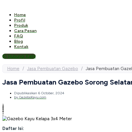
Home
Profil
Produk
Cara Pesan
FAQ
Blog
Kontak
Hubungi Kami
Home
/
Jasa Pembuatan Gazebo
/
Jasa Pembuatan Gazeb
Jasa Pembuatan Gazebo Sorong Selata
Dipublikasikan
6 October, 2024
by
GazeboKayu.com
Daftar Isi: