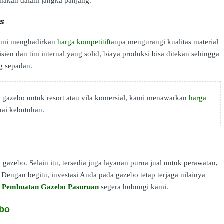
nakan dalam jangka panjang.
as
 Kami menghadirkan
harga kompetitif
tanpa mengurangi kualitas material
en dan tim internal yang solid, biaya produksi bisa ditekan sehingga
g sepadan.
gazebo untuk resort atau vila komersial, kami menawarkan
harga
uai kebutuhan.
 gazebo. Selain itu, tersedia juga layanan purna jual untuk perawatan,
Dengan begitu, investasi Anda pada gazebo tetap terjaga nilainya
a Pembuatan Gazebo Pasuruan
segera hubungi kami.
ebo