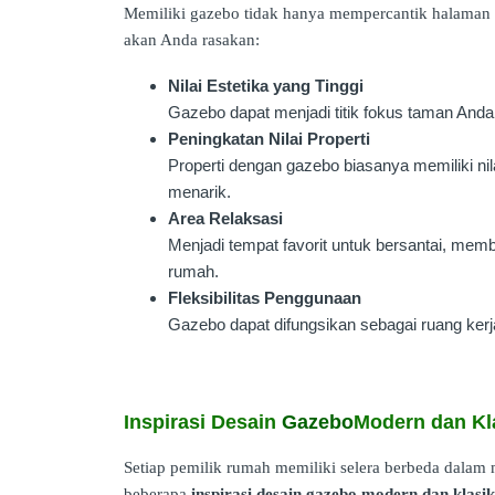
Memiliki gazebo tidak hanya mempercantik halaman 
akan Anda rasakan:
Nilai Estetika yang Tinggi
Gazebo dapat menjadi titik fokus taman An
Peningkatan Nilai Properti
Properti dengan gazebo biasanya memiliki nilai
menarik.
Area Relaksasi
Menjadi tempat favorit untuk bersantai, mem
rumah.
Fleksibilitas Penggunaan
Gazebo dapat difungsikan sebagai ruang kerja
Inspirasi Desain
Gazebo
Modern dan Kl
Setiap pemilik rumah memiliki selera berbeda dalam 
beberapa
inspirasi desain gazebo modern dan klasik