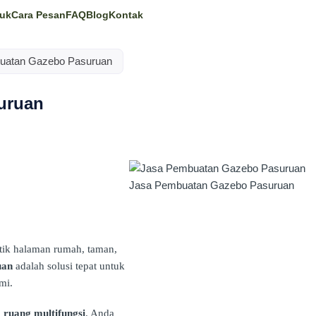
uk
Cara Pesan
FAQ
Blog
Kontak
uatan Gazebo Pasuruan
uruan
Jasa Pembuatan Gazebo Pasuruan
ik halaman rumah, taman,
uan
adalah solusi tepat untuk
mi.
a
ruang multifungsi
. Anda