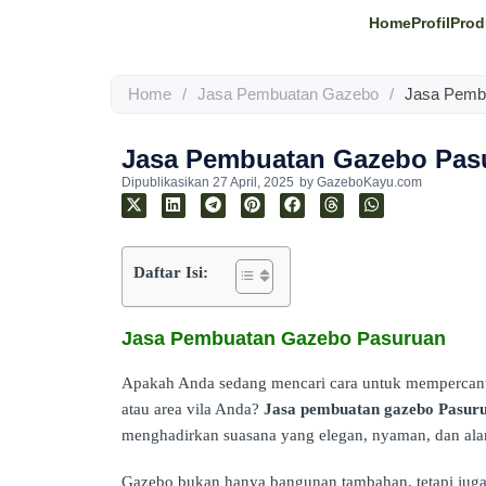
Home
Profil
Prod
Home
/
Jasa Pembuatan Gazebo
/
Jasa Pemb
Jasa Pembuatan Gazebo Pas
Dipublikasikan
27 April, 2025
by
GazeboKayu.com
Daftar Isi:
Jasa Pembuatan Gazebo Pasuruan
Apakah Anda sedang mencari cara untuk mempercant
atau area vila Anda?
Jasa pembuatan gazebo Pasur
menghadirkan suasana yang elegan, nyaman, dan ala
Gazebo bukan hanya bangunan tambahan, tetapi jug