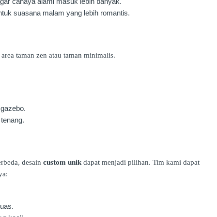
gar cahaya alami masuk lebih banyak.
ntuk suasana malam yang lebih romantis.
 area taman zen atau taman minimalis.
 gazebo.
 tenang.
rbeda, desain
custom unik
dapat menjadi pilihan. Tim kami dapat
ya:
luas.