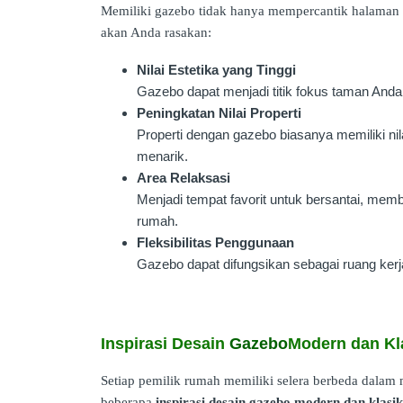
Memiliki gazebo tidak hanya mempercantik halaman 
akan Anda rasakan:
Nilai Estetika yang Tinggi
Gazebo dapat menjadi titik fokus taman An
Peningkatan Nilai Properti
Properti dengan gazebo biasanya memiliki nilai
menarik.
Area Relaksasi
Menjadi tempat favorit untuk bersantai, mem
rumah.
Fleksibilitas Penggunaan
Gazebo dapat difungsikan sebagai ruang kerja
Inspirasi Desain
Gazebo
Modern dan Kl
Setiap pemilik rumah memiliki selera berbeda dalam 
beberapa
inspirasi desain gazebo modern dan klasik