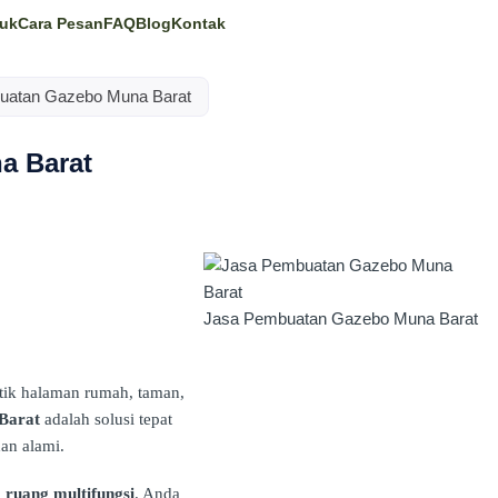
uk
Cara Pesan
FAQ
Blog
Kontak
uatan Gazebo Muna Barat
a Barat
Jasa Pembuatan Gazebo Muna Barat
ik halaman rumah, taman,
Barat
adalah solusi tepat
an alami.
a
ruang multifungsi
. Anda