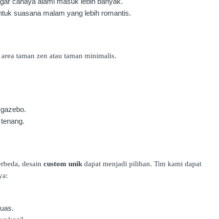
gar cahaya alami masuk lebih banyak.
ntuk suasana malam yang lebih romantis.
 area taman zen atau taman minimalis.
 gazebo.
 tenang.
rbeda, desain
custom unik
dapat menjadi pilihan. Tim kami dapat
ya:
luas.