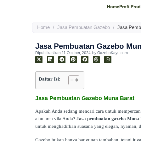
Home
Profil
Prod
Home
/
Jasa Pembuatan Gazebo
/
Jasa Pemb
Jasa Pembuatan Gazebo Mun
Dipublikasikan
11 October, 2024
by
GazeboKayu.com
Daftar Isi:
Jasa Pembuatan Gazebo Muna Barat
Apakah Anda sedang mencari cara untuk mempercant
atau area vila Anda?
Jasa pembuatan gazebo Muna 
untuk menghadirkan suasana yang elegan, nyaman, d
Gazebo bukan hanya bangunan tambahan, tetapi jug