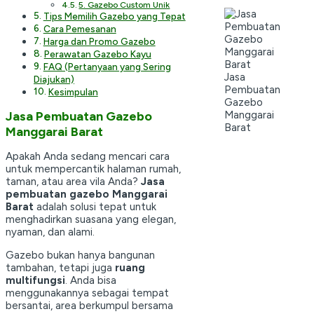
5. Gazebo Custom Unik
Tips Memilih Gazebo yang Tepat
Cara Pemesanan
Harga dan Promo Gazebo
Perawatan Gazebo Kayu
FAQ (Pertanyaan yang Sering
Jasa
Diajukan)
Pembuatan
Kesimpulan
Gazebo
Manggarai
Jasa Pembuatan Gazebo
Barat
Manggarai Barat
Apakah Anda sedang mencari cara
untuk mempercantik halaman rumah,
taman, atau area vila Anda?
Jasa
pembuatan gazebo Manggarai
Barat
adalah solusi tepat untuk
menghadirkan suasana yang elegan,
nyaman, dan alami.
Gazebo bukan hanya bangunan
tambahan, tetapi juga
ruang
multifungsi
. Anda bisa
menggunakannya sebagai tempat
bersantai, area berkumpul bersama