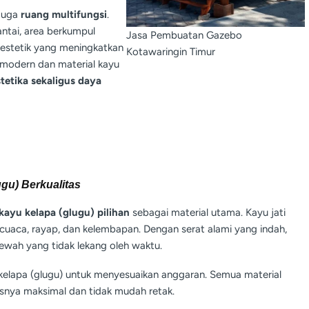
 juga
ruang multifungsi
.
tai, area berkumpul
Jasa Pembuatan Gazebo
 estetik yang meningkatkan
Kotawaringin Timur
 modern dan material kayu
stetika sekaligus daya
ugu) Berkualitas
 kayu kelapa (glugu) pilihan
sebagai material utama. Kayu jati
cuaca, rayap, dan kelembapan. Dengan serat alami yang indah,
wah yang tidak lekang oleh waktu.
u kelapa (glugu) untuk menyesuaikan anggaran. Semua material
asnya maksimal dan tidak mudah retak.