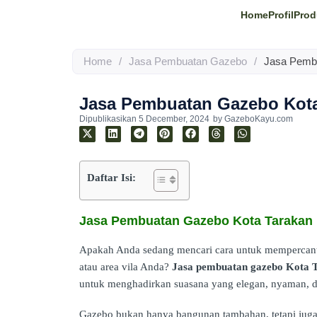
Home
Profil
Prod
Home
/
Jasa Pembuatan Gazebo
/
Jasa Pemb
Jasa Pembuatan Gazebo Kota
Dipublikasikan
5 December, 2024
by
GazeboKayu.com
Daftar Isi:
Jasa Pembuatan Gazebo Kota Tarakan
Apakah Anda sedang mencari cara untuk mempercant
atau area vila Anda?
Jasa pembuatan gazebo Kota 
untuk menghadirkan suasana yang elegan, nyaman, d
Gazebo bukan hanya bangunan tambahan, tetapi jug