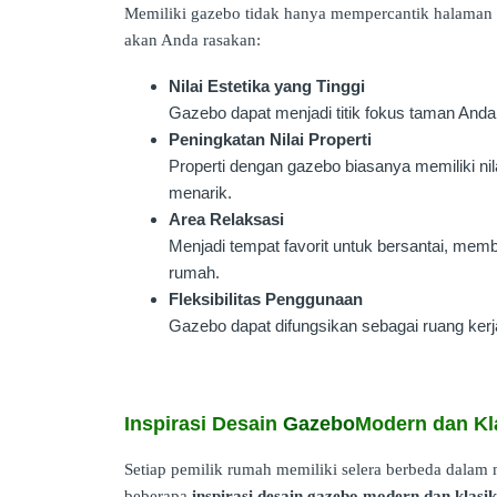
Memiliki gazebo tidak hanya mempercantik halaman 
akan Anda rasakan:
Nilai Estetika yang Tinggi
Gazebo dapat menjadi titik fokus taman An
Peningkatan Nilai Properti
Properti dengan gazebo biasanya memiliki nilai
menarik.
Area Relaksasi
Menjadi tempat favorit untuk bersantai, mem
rumah.
Fleksibilitas Penggunaan
Gazebo dapat difungsikan sebagai ruang kerja
Inspirasi Desain
Gazebo
Modern dan Kl
Setiap pemilik rumah memiliki selera berbeda dalam 
beberapa
inspirasi desain gazebo modern dan klasik