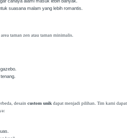
gar cahaya alami masuk lebih banyak.
ntuk suasana malam yang lebih romantis.
 area taman zen atau taman minimalis.
 gazebo.
 tenang.
rbeda, desain
custom unik
dapat menjadi pilihan. Tim kami dapat
ya:
luas.