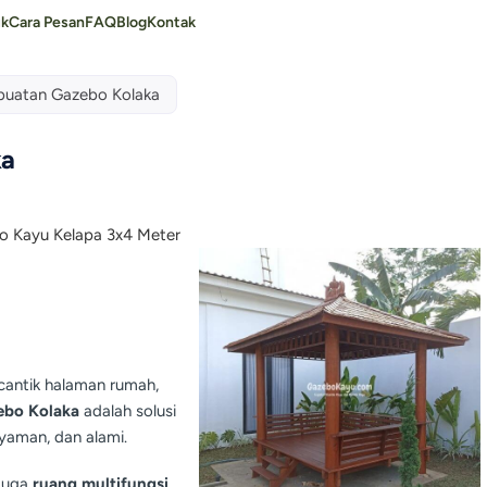
uk
Cara Pesan
FAQ
Blog
Kontak
buatan Gazebo Kolaka
ka
antik halaman rumah,
ebo Kolaka
adalah solusi
yaman, dan alami.
 juga
ruang multifungsi
.