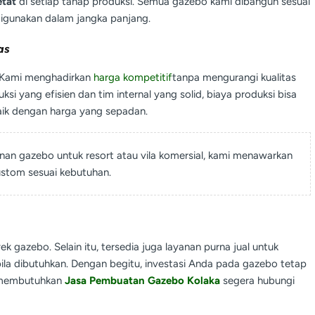
etat
di setiap tahap produksi. Semua gazebo kami dibangun sesuai
igunakan dalam jangka panjang.
as
l. Kami menghadirkan
harga kompetitif
tanpa mengurangi kualitas
i yang efisien dan tim internal yang solid, biaya produksi bisa
ik dengan harga yang sepadan.
an gazebo untuk resort atau vila komersial, kami menawarkan
ustom sesuai kebutuhan.
k gazebo. Selain itu, tersedia juga layanan purna jual untuk
ila dibutuhkan. Dengan begitu, investasi Anda pada gazebo tetap
a membutuhkan
Jasa Pembuatan Gazebo Kolaka
segera hubungi