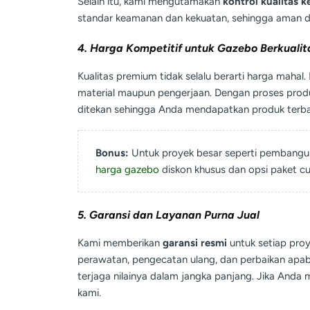
Selain itu, kami mengutamakan
kontrol kualitas k
standar keamanan dan kekuatan, sehingga aman d
4. Harga Kompetitif untuk Gazebo Berkualit
Kualitas premium tidak selalu berarti harga maha
material maupun pengerjaan. Dengan proses produks
ditekan sehingga Anda mendapatkan produk terba
Bonus:
Untuk proyek besar seperti pembangun
harga gazebo
diskon khusus dan opsi paket c
5. Garansi dan Layanan Purna Jual
Kami memberikan
garansi resmi
untuk setiap proye
perawatan, pengecatan ulang, dan perbaikan apab
terjaga nilainya dalam jangka panjang. Jika And
kami.