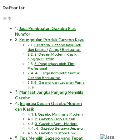
Daftar Isi:
Jasa Pembuatan Gazebo Biak
Numfor
Keunggulan Produk Gazebo Kayu
1. Material Gazebo Kayu Jati
dan Kelapa (Glugu) Berkualitas
2. Desain Modern, Klasik,
hingga Custom
3. Pengerjaan oleh Tim
Profesional
4. Harga Kompetitif untuk
Gazebo Berkualitas
5. Garansi dan Layanan Purna
Jual
Manfaat Jangka Panjang Memiliki
Gazebo
Inspirasi Desain GazeboModern
dan Klasik
1. Gazebo Minimalis Modern
2. Gazebo Tropis Klasik
3. Gazebo Semi-Modern
4. Gazebo Bergaya Jepang
5. Gazebo Custom Unik
Tips Memilih Gazebo yang Tepat