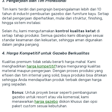
3. Pengerjaan oleh Tim Profesional
Tim kami terdiri dari pengrajin berpengalaman lebih dari 10
tahun di industri pembuatan gazebo dan furniture kayu. Setiap
detail pengerjaan diperhatikan, mulai dari struktur, finishing,
hingga sistem instalasi.
Selain itu, kami mengutamakan
kontrol kualitas ketat
di
setiap tahap produksi. Semua gazebo kami dibangun sesuai
standar keamanan dan kekuatan, sehingga aman digunakan
dalam jangka panjang.
4. Harga Kompetitif untuk Gazebo Berkualitas
Kualitas premium tidak selalu berarti harga mahal. Kami
menghadirkan
harga kompetitif
tanpa mengurangi kualitas
material maupun pengerjaan. Dengan proses produksi yang
efisien dan tim internal yang solid, biaya produksi bisa ditekan
sehingga Anda mendapatkan produk terbaik dengan harga
yang sepadan.
Bonus:
Untuk proyek besar seperti pembangunan
gazebo untuk resort atau vila komersial, kami
menawarkan
harga gazebo
diskon khusus dan opsi
paket custom sesuai kebutuhan.