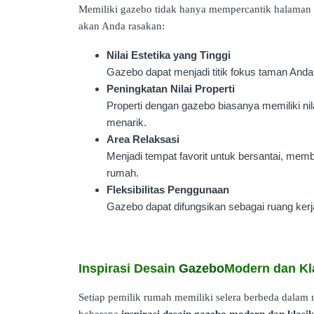
Memiliki gazebo tidak hanya mempercantik halaman 
akan Anda rasakan:
Nilai Estetika yang Tinggi
Gazebo dapat menjadi titik fokus taman An
Peningkatan Nilai Properti
Properti dengan gazebo biasanya memiliki nilai
menarik.
Area Relaksasi
Menjadi tempat favorit untuk bersantai, mem
rumah.
Fleksibilitas Penggunaan
Gazebo dapat difungsikan sebagai ruang kerja
Inspirasi Desain
Gazebo
Modern dan Kl
Setiap pemilik rumah memiliki selera berbeda dalam 
beberapa
inspirasi desain gazebo modern dan klasik