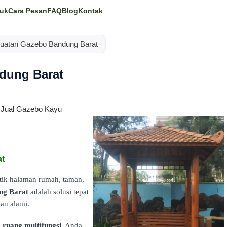
uk
Cara Pesan
FAQ
Blog
Kontak
uatan Gazebo Bandung Barat
dung Barat
at
ik halaman rumah, taman,
ng Barat
adalah solusi tepat
an alami.
a
ruang multifungsi
. Anda