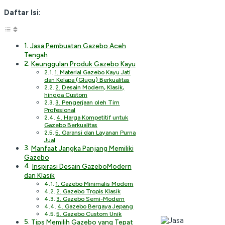
Daftar Isi:
Jasa Pembuatan Gazebo Aceh
Tengah
Keunggulan Produk Gazebo Kayu
1. Material Gazebo Kayu Jati
dan Kelapa (Glugu) Berkualitas
2. Desain Modern, Klasik,
hingga Custom
3. Pengerjaan oleh Tim
Profesional
4. Harga Kompetitif untuk
Gazebo Berkualitas
5. Garansi dan Layanan Purna
Jual
Manfaat Jangka Panjang Memiliki
Gazebo
Inspirasi Desain GazeboModern
dan Klasik
1. Gazebo Minimalis Modern
2. Gazebo Tropis Klasik
3. Gazebo Semi-Modern
4. Gazebo Bergaya Jepang
5. Gazebo Custom Unik
Tips Memilih Gazebo yang Tepat