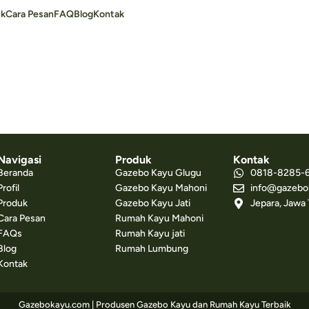
uk
Cara Pesan
FAQ
Blog
Kontak
Navigasi
Produk
Kontak
Beranda
Gazebo Kayu Glugu
0818-8285-
Profil
Gazebo Kayu Mahoni
info@gazebo
Produk
Gazebo Kayu Jati
Jepara, Jawa
Cara Pesan
Rumah Kayu Mahoni
FAQs
Rumah Kayu jati
Blog
Rumah Lumbung
Kontak
Gazebokayu.com | Produsen Gazebo Kayu dan Rumah Kayu Terbaik