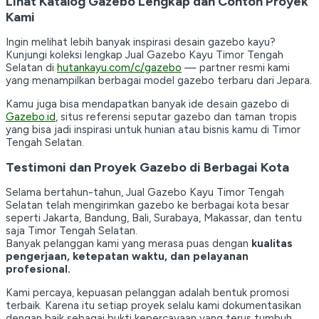
Lihat Katalog Gazebo Lengkap dan Contoh Proyek
Kami
Ingin melihat lebih banyak inspirasi desain gazebo kayu?
Kunjungi koleksi lengkap Jual Gazebo Kayu Timor Tengah
Selatan di
hutankayu.com/c/gazebo
— partner resmi kami
yang menampilkan berbagai model gazebo terbaru dari Jepara.
Kamu juga bisa mendapatkan banyak ide desain gazebo di
Gazebo.id
, situs referensi seputar gazebo dan taman tropis
yang bisa jadi inspirasi untuk hunian atau bisnis kamu di Timor
Tengah Selatan.
Testimoni dan Proyek Gazebo di Berbagai Kota
Selama bertahun-tahun, Jual Gazebo Kayu Timor Tengah
Selatan telah mengirimkan gazebo ke berbagai kota besar
seperti Jakarta, Bandung, Bali, Surabaya, Makassar, dan tentu
saja Timor Tengah Selatan.
Banyak pelanggan kami yang merasa puas dengan
kualitas
pengerjaan, ketepatan waktu, dan pelayanan
profesional.
Kami percaya, kepuasan pelanggan adalah bentuk promosi
terbaik. Karena itu setiap proyek selalu kami dokumentasikan
dengan baik sebagai bukti kepercayaan yang terus tumbuh.