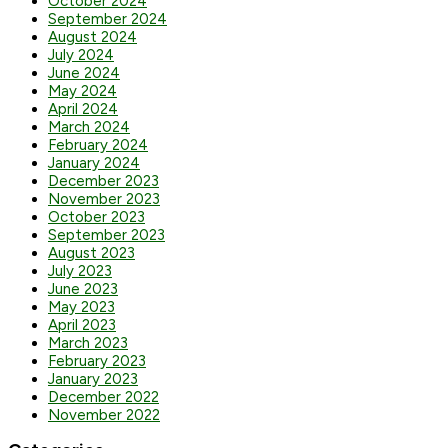
October 2024
September 2024
August 2024
July 2024
June 2024
May 2024
April 2024
March 2024
February 2024
January 2024
December 2023
November 2023
October 2023
September 2023
August 2023
July 2023
June 2023
May 2023
April 2023
March 2023
February 2023
January 2023
December 2022
November 2022