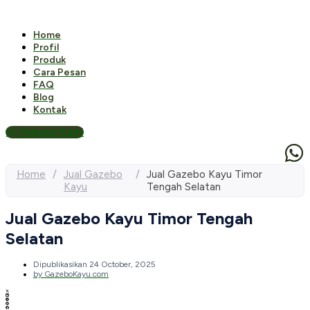
Home
Profil
Produk
Cara Pesan
FAQ
Blog
Kontak
Hubungi Kami
Home
/
Jual Gazebo
/
Jual Gazebo Kayu Timor
Kayu
Tengah Selatan
Jual Gazebo Kayu Timor Tengah
Selatan
Dipublikasikan
24 October, 2025
by
GazeboKayu.com