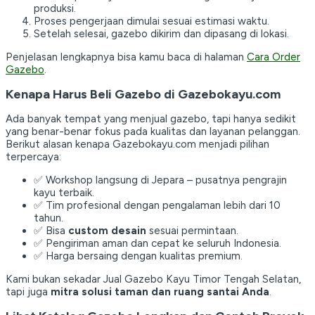
produksi.
Proses pengerjaan dimulai sesuai estimasi waktu.
Setelah selesai, gazebo dikirim dan dipasang di lokasi.
Penjelasan lengkapnya bisa kamu baca di halaman
Cara Order
Gazebo
.
Kenapa Harus Beli Gazebo di Gazebokayu.com
Ada banyak tempat yang menjual gazebo, tapi hanya sedikit
yang benar-benar fokus pada kualitas dan layanan pelanggan.
Berikut alasan kenapa Gazebokayu.com menjadi pilihan
terpercaya:
✅ Workshop langsung di Jepara – pusatnya pengrajin
kayu terbaik.
✅ Tim profesional dengan pengalaman lebih dari 10
tahun.
✅ Bisa
custom desain
sesuai permintaan.
✅ Pengiriman aman dan cepat ke seluruh Indonesia.
✅ Harga bersaing dengan kualitas premium.
Kami bukan sekadar Jual Gazebo Kayu Timor Tengah Selatan,
tapi juga
mitra solusi taman dan ruang santai Anda
.