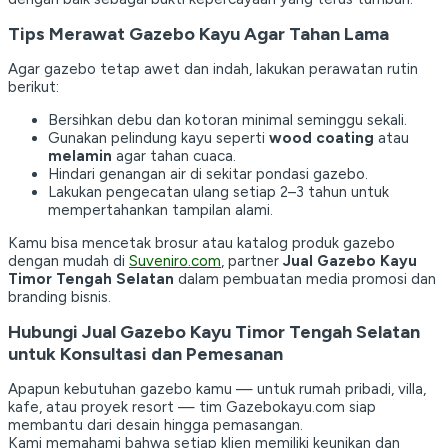
Tips Merawat Gazebo Kayu Agar Tahan Lama
Agar gazebo tetap awet dan indah, lakukan perawatan rutin
berikut:
Bersihkan debu dan kotoran minimal seminggu sekali.
Gunakan pelindung kayu seperti
wood coating
atau
melamin
agar tahan cuaca.
Hindari genangan air di sekitar pondasi gazebo.
Lakukan pengecatan ulang setiap 2–3 tahun untuk
mempertahankan tampilan alami.
Kamu bisa mencetak brosur atau katalog produk gazebo
dengan mudah di
Suveniro.com
, partner
Jual Gazebo Kayu
Timor Tengah Selatan
dalam pembuatan media promosi dan
branding bisnis.
Hubungi Jual Gazebo Kayu Timor Tengah Selatan
untuk Konsultasi dan Pemesanan
Apapun kebutuhan gazebo kamu — untuk rumah pribadi, villa,
kafe, atau proyek resort — tim Gazebokayu.com siap
membantu dari desain hingga pemasangan.
Kami memahami bahwa setiap klien memiliki keunikan dan