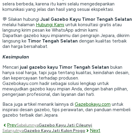
selera berbeda, karena itu kami selalu mengedepankan
komunikasi yang jelas dan hasil yang sesuai ekspektasi.
💬 Silakan hubungi
Jual Gazebo Kayu Timor Tengah Selatan
melalui halaman
Hubungi Kami
untuk konsultasi gratis atau
langsung kirim pesan ke WhatsApp admin kami.
Dapatkan gazebo kayu impianmu dari pengrajin Jepara, dikirim
langsung ke
Timor Tengah Selatan
dengan kualitas terbaik
dan harga bersahabat.
Kesimpulan
Mencari
jual gazebo kayu Timor Tengah Selatan
bukan
hanya soal harga, tapi juga tentang kualitas, keindahan desain,
dan kepercayaan terhadap produsen.
Gazebokayu.com hadir sebagai solusi lengkap untuk
mewujudkan gazebo kayu impian Anda, dengan bahan pilihan,
pengerjaan profesional, dan layanan dari hati.
Baca juga artikel menarik lainnya di
Gazebokayu.com
untuk
inspirasi desain gazebo, tips perawatan, dan panduan membeli
gazebo terbaik dari Jepara.
Prev
Gazebo Kayu Jati Cileunyi
Sebelumnya
Next
Gazebo Kayu Jati Kulon Progo
Selanjutnya