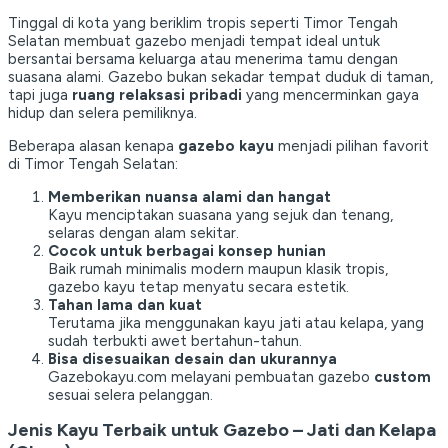
Tinggal di kota yang beriklim tropis seperti Timor Tengah
Selatan membuat gazebo menjadi tempat ideal untuk
bersantai bersama keluarga atau menerima tamu dengan
suasana alami. Gazebo bukan sekadar tempat duduk di taman,
tapi juga
ruang relaksasi pribadi
yang mencerminkan gaya
hidup dan selera pemiliknya.
Beberapa alasan kenapa
gazebo kayu
menjadi pilihan favorit
di Timor Tengah Selatan:
Memberikan nuansa alami dan hangat
Kayu menciptakan suasana yang sejuk dan tenang,
selaras dengan alam sekitar.
Cocok untuk berbagai konsep hunian
Baik rumah minimalis modern maupun klasik tropis,
gazebo kayu tetap menyatu secara estetik.
Tahan lama dan kuat
Terutama jika menggunakan kayu jati atau kelapa, yang
sudah terbukti awet bertahun-tahun.
Bisa disesuaikan desain dan ukurannya
Gazebokayu.com melayani pembuatan gazebo
custom
sesuai selera pelanggan.
Jenis Kayu Terbaik untuk Gazebo – Jati dan Kelapa