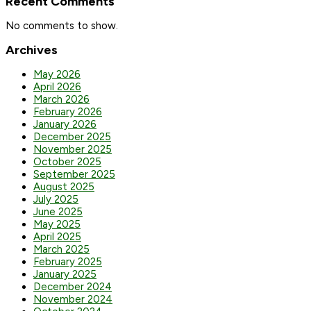
Recent Comments
No comments to show.
Archives
May 2026
April 2026
March 2026
February 2026
January 2026
December 2025
November 2025
October 2025
September 2025
August 2025
July 2025
June 2025
May 2025
April 2025
March 2025
February 2025
January 2025
December 2024
November 2024