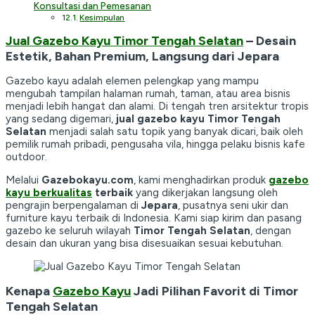
Konsultasi dan Pemesanan
Kesimpulan
Jual Gazebo Kayu Timor Tengah Selatan
– Desain
Estetik, Bahan Premium, Langsung dari Jepara
Gazebo kayu adalah elemen pelengkap yang mampu
mengubah tampilan halaman rumah, taman, atau area bisnis
menjadi lebih hangat dan alami. Di tengah tren arsitektur tropis
yang sedang digemari,
jual gazebo kayu Timor Tengah
Selatan
menjadi salah satu topik yang banyak dicari, baik oleh
pemilik rumah pribadi, pengusaha vila, hingga pelaku bisnis kafe
outdoor.
Melalui
Gazebokayu.com
, kami menghadirkan produk
gazebo
kayu berkualitas
terbaik
yang dikerjakan langsung oleh
pengrajin berpengalaman di
Jepara
, pusatnya seni ukir dan
furniture kayu terbaik di Indonesia. Kami siap kirim dan pasang
gazebo ke seluruh wilayah
Timor Tengah Selatan
, dengan
desain dan ukuran yang bisa disesuaikan sesuai kebutuhan.
Kenapa
Gazebo Kayu
Jadi Pilihan Favorit di Timor
Tengah Selatan