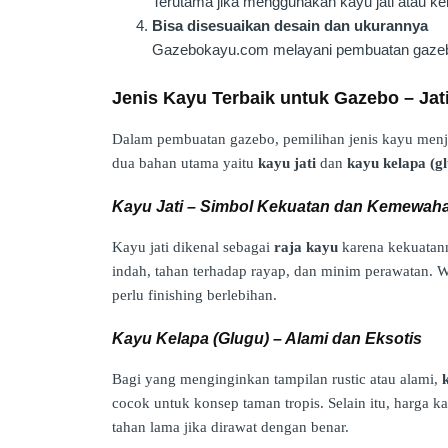
Terutama jika menggunakan kayu jati atau kel
Bisa disesuaikan desain dan ukurannya
Gazebokayu.com melayani pembuatan gaz
Jenis Kayu Terbaik untuk Gazebo – Jat
Dalam pembuatan gazebo, pemilihan jenis kayu menja
dua bahan utama yaitu
kayu jati
dan
kayu kelapa (g
Kayu Jati – Simbol Kekuatan dan Kemewah
Kayu jati dikenal sebagai
raja kayu
karena kekuatann
indah, tahan terhadap rayap, dan minim perawatan. W
perlu finishing berlebihan.
Kayu Kelapa (Glugu) – Alami dan Eksotis
Bagi yang menginginkan tampilan rustic atau alami,
cocok untuk konsep taman tropis. Selain itu, harga ka
tahan lama jika dirawat dengan benar.