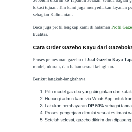
Sebelum dikirim ke Tapanuli Selatan, semua bagian 
lokasi tujuan. Tim kami juga menyediakan layanan
p
sebagian Kalimantan.
Baca juga profil lengkap kami di halaman
Profil Ga
kualitas.
Cara Order Gazebo Kayu dari Gazebo
Proses pemesanan gazebo di
Jual Gazebo Kayu Tapa
model, ukuran, dan bahan sesuai keinginan.
Berikut langkah-langkahnya:
Pilih model gazebo yang diinginkan dari katal
Hubungi admin kami via WhatsApp untuk kons
Lakukan pembayaran
DP 50%
sebagai tanda 
Proses pengerjaan dimulai sesuai estimasi w
Setelah selesai, gazebo dikirim dan dipasang 