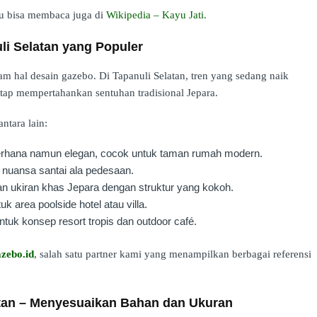
mu bisa membaca juga di
Wikipedia – Kayu Jati
.
i Selatan yang Populer
lam hal desain gazebo. Di Tapanuli Selatan, tren yang sedang naik
tap mempertahankan sentuhan tradisional Jepara.
ntara lain:
erhana namun elegan, cocok untuk taman rumah modern.
 nuansa santai ala pedesaan.
ukiran khas Jepara dengan struktur yang kokoh.
k area poolside hotel atau villa.
tuk konsep resort tropis dan outdoor café.
zebo.id
, salah satu partner kami yang menampilkan berbagai referensi
tan – Menyesuaikan Bahan dan Ukuran