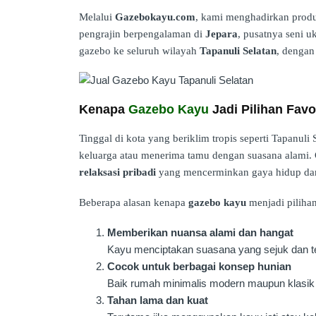
Melalui
Gazebokayu.com
, kami menghadirkan pro
pengrajin berpengalaman di
Jepara
, pusatnya seni u
gazebo ke seluruh wilayah
Tapanuli Selatan
, dengan
Kenapa
Gazebo Kayu
Jadi Pilihan Favo
Tinggal di kota yang beriklim tropis seperti Tapanul
keluarga atau menerima tamu dengan suasana alami. 
relaksasi pribadi
yang mencerminkan gaya hidup dan
Beberapa alasan kenapa
gazebo kayu
menjadi pilihan
Memberikan nuansa alami dan hangat
Kayu menciptakan suasana yang sejuk dan te
Cocok untuk berbagai konsep hunian
Baik rumah minimalis modern maupun klasik t
Tahan lama dan kuat