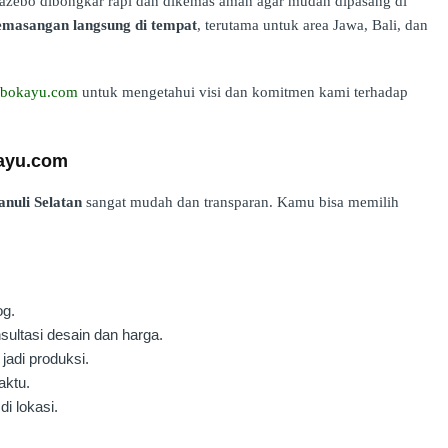
gazebo dibongkar rapi dan dikemas aman agar mudah dipasang di
emasangan langsung di tempat
, terutama untuk area Jawa, Bali, dan
zebokayu.com
untuk mengetahui visi dan komitmen kami terhadap
kayu.com
nuli Selatan
sangat mudah dan transparan. Kamu bisa memilih
og.
ultasi desain dan harga.
jadi produksi.
aktu.
di lokasi.