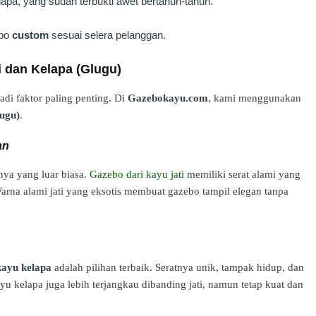
apa, yang sudah terbukti awet bertahun-tahun.
ebo
custom
sesuai selera pelanggan.
i dan Kelapa (Glugu)
di faktor paling penting. Di
Gazebokayu.com
, kami menggunakan
lugu)
.
an
ya yang luar biasa.
Gazebo dari kayu jati
memiliki serat alami yang
arna alami jati yang eksotis membuat gazebo tampil elegan tanpa
kayu kelapa
adalah pilihan terbaik. Seratnya unik, tampak hidup, dan
yu kelapa juga lebih terjangkau dibanding jati, namun tetap kuat dan