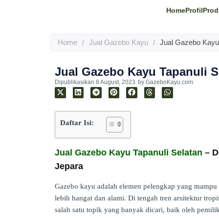
Home
Profil
Prod
Home
/
Jual Gazebo Kayu
/
Jual Gazebo Kayu 
Jual Gazebo Kayu Tapanuli S
Dipublikasikan
8 August, 2023
by
GazeboKayu.com
Daftar Isi:
Jual Gazebo Kayu Tapanuli Selatan
– D
Jepara
Gazebo kayu adalah elemen pelengkap yang mampu m
lebih hangat dan alami. Di tengah tren arsitektur tro
salah satu topik yang banyak dicari, baik oleh pemili