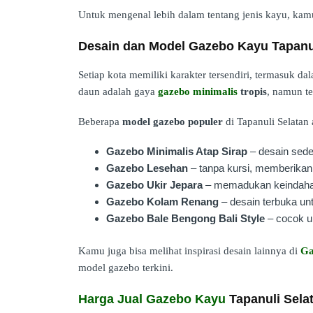
Untuk mengenal lebih dalam tentang jenis kayu, ka
Desain dan Model Gazebo Kayu Tapanul
Setiap kota memiliki karakter tersendiri, termasuk da
daun adalah gaya
gazebo minimalis
tropis
, namun te
Beberapa
model gazebo populer
di Tapanuli Selatan a
Gazebo Minimalis Atap Sirap
– desain sed
Gazebo Lesehan
– tanpa kursi, memberikan
Gazebo Ukir Jepara
– memadukan keindahan 
Gazebo Kolam Renang
– desain terbuka untu
Gazebo Bale Bengong Bali Style
– cocok un
Kamu juga bisa melihat inspirasi desain lainnya di
Ga
model gazebo terkini.
Harga Jual Gazebo Kayu
Tapanuli Sela