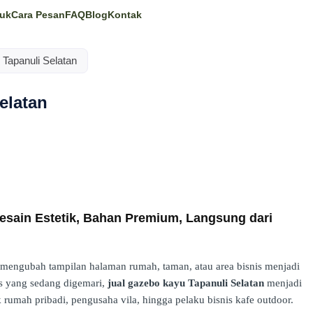
uk
Cara Pesan
FAQ
Blog
Kontak
Tapanuli Selatan
elatan
esain Estetik, Bahan Premium, Langsung dari
engubah tampilan halaman rumah, taman, atau area bisnis menjadi
pis yang sedang digemari,
jual gazebo kayu Tapanuli Selatan
menjadi
k rumah pribadi, pengusaha vila, hingga pelaku bisnis kafe outdoor.