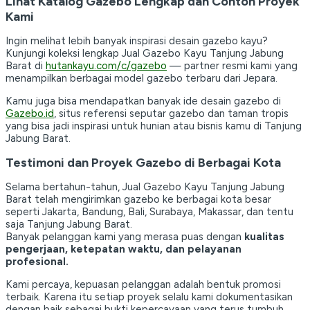
Lihat Katalog Gazebo Lengkap dan Contoh Proyek
Kami
Ingin melihat lebih banyak inspirasi desain gazebo kayu?
Kunjungi koleksi lengkap Jual Gazebo Kayu Tanjung Jabung
Barat di
hutankayu.com/c/gazebo
— partner resmi kami yang
menampilkan berbagai model gazebo terbaru dari Jepara.
Kamu juga bisa mendapatkan banyak ide desain gazebo di
Gazebo.id
, situs referensi seputar gazebo dan taman tropis
yang bisa jadi inspirasi untuk hunian atau bisnis kamu di Tanjung
Jabung Barat.
Testimoni dan Proyek Gazebo di Berbagai Kota
Selama bertahun-tahun, Jual Gazebo Kayu Tanjung Jabung
Barat telah mengirimkan gazebo ke berbagai kota besar
seperti Jakarta, Bandung, Bali, Surabaya, Makassar, dan tentu
saja Tanjung Jabung Barat.
Banyak pelanggan kami yang merasa puas dengan
kualitas
pengerjaan, ketepatan waktu, dan pelayanan
profesional.
Kami percaya, kepuasan pelanggan adalah bentuk promosi
terbaik. Karena itu setiap proyek selalu kami dokumentasikan
dengan baik sebagai bukti kepercayaan yang terus tumbuh.