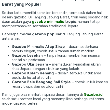
Barat yang Populer
Setiap kota memiliki karakter tersendiri, termasuk dalam hal
desain gazebo. Di Tanjung Jabung Barat, tren yang sedang naik
daun adalah gaya
gazebo minimalis
tropis
, namun tetap
mempertahankan sentuhan tradisional Jepara.
Beberapa
model gazebo populer
di Tanjung Jabung Barat
antara lain:
Gazebo Minimalis Atap Sirap
– desain sederhana
namun elegan, cocok untuk taman rumah modern.
Gazebo Lesehan
– tanpa kursi, memberikan nuansa
santai ala pedesaan.
Gazebo Ukir Jepara
– memadukan keindahan ukiran
khas Jepara dengan struktur yang kokoh.
Gazebo Kolam Renang
– desain terbuka untuk area
poolside hotel atau villa.
Gazebo Bale Bengong Bali Style
– cocok untuk konsep
resort tropis dan outdoor café.
Kamu juga bisa melihat inspirasi desain lainnya di
Gazebo.id
,
salah satu partner kami yang menampilkan berbagai referensi
model gazebo terkini.