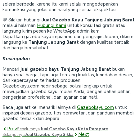
selera berbeda, karena itu kami selalu mengedepankan
komunikasi yang jelas dan hasil yang sesuai ekspektasi.
💬 Silakan hubungi
Jual Gazebo Kayu Tanjung Jabung Barat
melalui halaman
Hubungi Kami
untuk konsultasi gratis atau
langsung kirim pesan ke WhatsApp admin kami.
Dapatkan gazebo kayu impianmu dari pengrajin Jepara, dikirim
langsung ke
Tanjung Jabung Barat
dengan kualitas terbaik
dan harga bersahabat.
Kesimpulan
Mencari
jual gazebo kayu Tanjung Jabung Barat
bukan
hanya soal harga, tapi juga tentang kualitas, keindahan desain,
dan kepercayaan terhadap produsen.
Gazebokayu.com hadir sebagai solusi lengkap untuk
mewujudkan gazebo kayu impian Anda, dengan bahan pilihan,
pengerjaan profesional, dan layanan dari hati.
Baca juga artikel menarik lainnya di
Gazebokayu.com
untuk
inspirasi desain gazebo, tips perawatan, dan panduan membeli
gazebo terbaik dari Jepara.
Prev
Jual Gazebo Kayu Kota Parepare
Sebelumnya
Next
Jual Gazebo Kayu Sikka
Selanjutnya