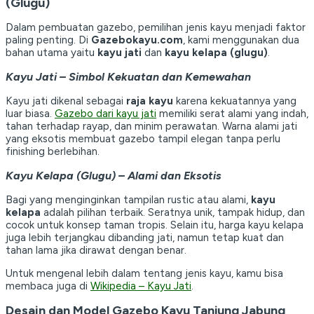
(Glugu)
Dalam pembuatan gazebo, pemilihan jenis kayu menjadi faktor
paling penting. Di
Gazebokayu.com
, kami menggunakan dua
bahan utama yaitu
kayu jati
dan
kayu kelapa (glugu)
.
Kayu Jati – Simbol Kekuatan dan Kemewahan
Kayu jati dikenal sebagai
raja kayu
karena kekuatannya yang
luar biasa.
Gazebo dari kayu jati
memiliki serat alami yang indah,
tahan terhadap rayap, dan minim perawatan. Warna alami jati
yang eksotis membuat gazebo tampil elegan tanpa perlu
finishing berlebihan.
Kayu Kelapa (Glugu) – Alami dan Eksotis
Bagi yang menginginkan tampilan rustic atau alami,
kayu
kelapa
adalah pilihan terbaik. Seratnya unik, tampak hidup, dan
cocok untuk konsep taman tropis. Selain itu, harga kayu kelapa
juga lebih terjangkau dibanding jati, namun tetap kuat dan
tahan lama jika dirawat dengan benar.
Untuk mengenal lebih dalam tentang jenis kayu, kamu bisa
membaca juga di
Wikipedia – Kayu Jati
.
Desain dan Model Gazebo Kayu Tanjung Jabung