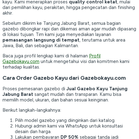
kayu. Kami menerapkan proses
quality control ketat
, mulai
dari pemilihan kayu, perakitan, hingga pengecatan dan finishing
akhir.
Sebelum dikirim ke Tanjung Jabung Barat, semua bagian
gazebo dibongkar rapi dan dikemas aman agar mudah dipasang
di lokasi tujuan. Tim kami juga menyediakan layanan
pemasangan langsung di tempat
, terutama untuk area
Jawa, Bali, dan sebagian Kalimantan.
Baca juga profil lengkap kami di halaman
Profil
Gazebokayu.com
untuk mengetahui visi dan komitmen kami
terhadap kualitas.
Cara Order Gazebo Kayu dari Gazebokayu.com
Proses pemesanan gazebo di
Jual Gazebo Kayu Tanjung
Jabung Barat
sangat mudah dan transparan. Kamu bisa
memilih model, ukuran, dan bahan sesuai keinginan.
Berikut langkah-langkahnya:
Pilih model gazebo yang diinginkan dari katalog.
Hubungi admin kami via WhatsApp untuk konsultasi
desain dan harga.
Lakukan pembayaran
DP 50%
sebagai tanda jadi