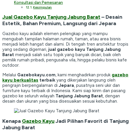
Konsultasi dan Pemesanan
Kesimpulan
Jual Gazebo Kayu Tanjung Jabung Barat
– Desain
Estetik, Bahan Premium, Langsung dari Jepara
Gazebo kayu adalah elemen pelengkap yang mampu
mengubah tampilan halaman rumah, taman, atau area bisnis
menjadi lebih hangat dan alami. Di tengah tren arsitektur tropis
yang sedang digemari,
jual gazebo kayu Tanjung Jabung
Barat
menjadi salah satu topik yang banyak dicari, baik oleh
pemilik rumah pribadi, pengusaha vila, hingga pelaku bisnis kafe
outdoor.
Melalui
Gazebokayu.com
, kami menghadirkan produk
gazebo
kayu berkualitas
terbaik
yang dikerjakan langsung oleh
pengrajin berpengalaman di
Jepara
, pusatnya seni ukir dan
furniture kayu terbaik di Indonesia. Kami siap kirim dan pasang
gazebo ke seluruh wilayah
Tanjung Jabung Barat
, dengan
desain dan ukuran yang bisa disesuaikan sesuai kebutuhan.
Kenapa
Gazebo Kayu
Jadi Pilihan Favorit di Tanjung
Jabung Barat