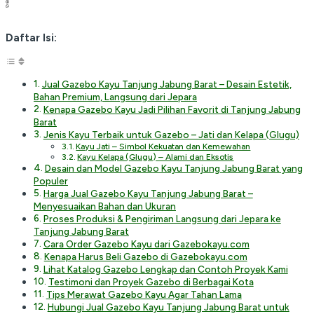
Daftar Isi:
Jual Gazebo Kayu Tanjung Jabung Barat – Desain Estetik,
Bahan Premium, Langsung dari Jepara
Kenapa Gazebo Kayu Jadi Pilihan Favorit di Tanjung Jabung
Barat
Jenis Kayu Terbaik untuk Gazebo – Jati dan Kelapa (Glugu)
Kayu Jati – Simbol Kekuatan dan Kemewahan
Kayu Kelapa (Glugu) – Alami dan Eksotis
Desain dan Model Gazebo Kayu Tanjung Jabung Barat yang
Populer
Harga Jual Gazebo Kayu Tanjung Jabung Barat –
Menyesuaikan Bahan dan Ukuran
Proses Produksi & Pengiriman Langsung dari Jepara ke
Tanjung Jabung Barat
Cara Order Gazebo Kayu dari Gazebokayu.com
Kenapa Harus Beli Gazebo di Gazebokayu.com
Lihat Katalog Gazebo Lengkap dan Contoh Proyek Kami
Testimoni dan Proyek Gazebo di Berbagai Kota
Tips Merawat Gazebo Kayu Agar Tahan Lama
Hubungi Jual Gazebo Kayu Tanjung Jabung Barat untuk