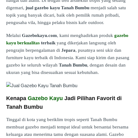
hangat dan alami. Di tengah tren arsitektur tropis yang sedang
digemari,
jual gazebo kayu Tanah Bumbu
menjadi salah satu
topik yang banyak dicari, baik oleh pemilik rumah pribadi,
pengusaha vila, hingga pelaku bisnis kafe outdoor.
Melalui
Gazebokayu.com
, kami menghadirkan produk
gazebo
kayu berkualitas
terbaik
yang dikerjakan langsung oleh
pengrajin berpengalaman di
Jepara
, pusatnya seni ukir dan
furniture kayu terbaik di Indonesia. Kami siap kirim dan pasang
gazebo ke seluruh wilayah
Tanah Bumbu
, dengan desain dan
ukuran yang bisa disesuaikan sesuai kebutuhan.
Kenapa
Gazebo Kayu
Jadi Pilihan Favorit di
Tanah Bumbu
Tinggal di kota yang beriklim tropis seperti Tanah Bumbu
membuat gazebo menjadi tempat ideal untuk bersantai bersama
keluarga atau menerima tamu dengan suasana alami. Gazebo