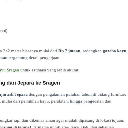
onat)
 2×2 meter biasanya mulai dari
Rp 7 jutaan
, sedangkan
gazebo kayu
taan
tergantung detail pengerjaan.
ayu Sragen
untuk estimasi yang lebih akurat.
g dari Jepara ke Sragen
jin asli Jepara
dengan pengalaman puluhan tahun di bidang furniture
, mulai dari pemilihan kayu, perakitan, hingga pengecatan dan
ongkar rapi dan dikemas aman agar mudah dipasang di lokasi tujuan.
ngsung di tempat
, terutama untuk area Jawa, Bali, dan sebagian