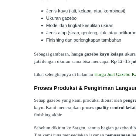
Jenis kayu (jati, kelapa, atau kombinasi)
Ukuran gazebo
Model dan tingkat kesulitan ukiran
Jenis atap (sirap, genteng, ijuk, atau polikarb
Finishing dan perlengkapan tambahan
Sebagai gambaran,
harga gazebo kayu kelapa
ukuran
jati
dengan ukuran sama bisa mencapai
Rp 12–15 ju
Lihat selengkapnya di halaman
Harga Jual Gazebo K
Proses Produksi & Pengiriman Langsun
Setiap gazebo yang kami produksi dibuat oleh
pengra
kayu. Kami menerapkan proses
quality control ketat
finishing akhir.
Sebelum dikirim ke Sragen, semua bagian gazebo dib
Tim kami juga menyediakan layanan
pemasangan la