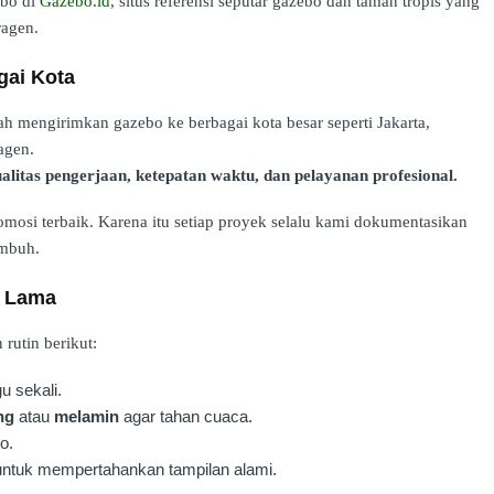
ebo di
Gazebo.id
, situs referensi seputar gazebo dan taman tropis yang
ragen.
gai Kota
h mengirimkan gazebo ke berbagai kota besar seperti Jakarta,
agen.
alitas pengerjaan, ketepatan waktu, dan pelayanan profesional.
mosi terbaik. Karena itu setiap proyek selalu kami dokumentasikan
umbuh.
n Lama
rutin berikut:
u sekali.
ng
atau
melamin
agar tahan cuaca.
o.
untuk mempertahankan tampilan alami.