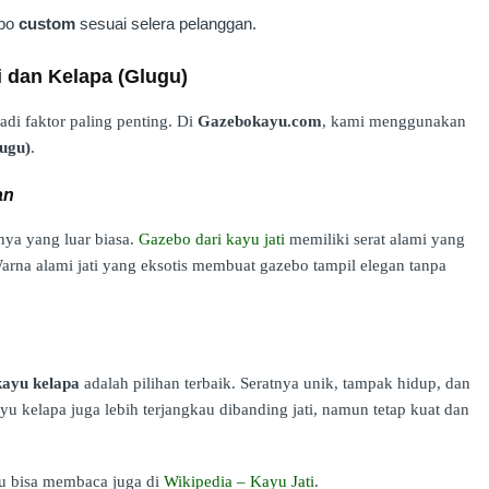
ebo
custom
sesuai selera pelanggan.
i dan Kelapa (Glugu)
di faktor paling penting. Di
Gazebokayu.com
, kami menggunakan
lugu)
.
an
ya yang luar biasa.
Gazebo dari kayu jati
memiliki serat alami yang
arna alami jati yang eksotis membuat gazebo tampil elegan tanpa
kayu kelapa
adalah pilihan terbaik. Seratnya unik, tampak hidup, dan
yu kelapa juga lebih terjangkau dibanding jati, namun tetap kuat dan
mu bisa membaca juga di
Wikipedia – Kayu Jati
.