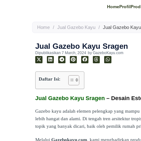
Home
Profil
Prod
Home
/
Jual Gazebo Kayu
/
Jual Gazebo Kayu
Jual Gazebo Kayu Sragen
Dipublikasikan
7 March, 2024
by
GazeboKayu.com
Daftar Isi:
Jual Gazebo Kayu Sragen
– Desain Est
Gazebo kayu adalah elemen pelengkap yang mampu m
lebih hangat dan alami. Di tengah tren arsitektur tro
topik yang banyak dicari, baik oleh pemilik rumah pri
Melalui
Gazebokayu.com
, kami menghadirkan pro