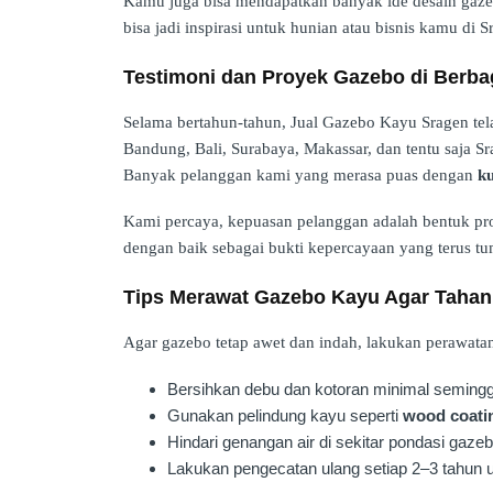
Kamu juga bisa mendapatkan banyak ide desain gaz
bisa jadi inspirasi untuk hunian atau bisnis kamu di S
Testimoni dan Proyek Gazebo di Berba
Selama bertahun-tahun, Jual Gazebo Kayu Sragen tela
Bandung, Bali, Surabaya, Makassar, dan tentu saja Sr
Banyak pelanggan kami yang merasa puas dengan
ku
Kami percaya, kepuasan pelanggan adalah bentuk pro
dengan baik sebagai bukti kepercayaan yang terus t
Tips Merawat Gazebo Kayu Agar Taha
Agar gazebo tetap awet dan indah, lakukan perawatan 
Bersihkan debu dan kotoran minimal semingg
Gunakan pelindung kayu seperti
wood coati
Hindari genangan air di sekitar pondasi gazeb
Lakukan pengecatan ulang setiap 2–3 tahun 