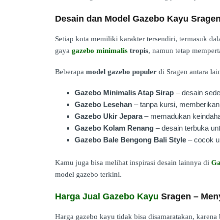
Desain dan Model Gazebo Kayu Sragen
Setiap kota memiliki karakter tersendiri, termasuk d
gaya
gazebo minimalis
tropis
, namun tetap memperta
Beberapa
model gazebo populer
di Sragen antara lai
Gazebo Minimalis Atap Sirap
– desain sed
Gazebo Lesehan
– tanpa kursi, memberikan
Gazebo Ukir Jepara
– memadukan keindahan 
Gazebo Kolam Renang
– desain terbuka untu
Gazebo Bale Bengong Bali Style
– cocok un
Kamu juga bisa melihat inspirasi desain lainnya di
Ga
model gazebo terkini.
Harga Jual Gazebo Kayu
Sragen – Men
Harga gazebo kayu tidak bisa disamaratakan, karena