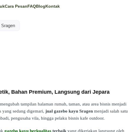
uk
Cara Pesan
FAQ
Blog
Kontak
 Sragen
etik, Bahan Premium, Langsung dari Jepara
engubah tampilan halaman rumah, taman, atau area bisnis menjadi
pis yang sedang digemari,
jual gazebo kayu Sragen
menjadi salah satu
badi, pengusaha vila, hingga pelaku bisnis kafe outdoor.
duk
gazebo kayu berkualitas
terbaik
yang dikerjakan langsung oleh