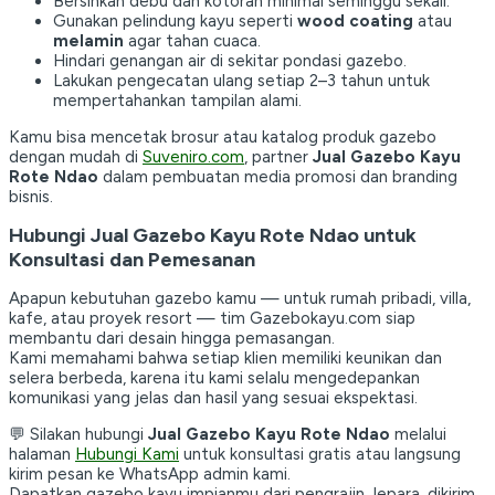
Bersihkan debu dan kotoran minimal seminggu sekali.
Gunakan pelindung kayu seperti
wood coating
atau
melamin
agar tahan cuaca.
Hindari genangan air di sekitar pondasi gazebo.
Lakukan pengecatan ulang setiap 2–3 tahun untuk
mempertahankan tampilan alami.
Kamu bisa mencetak brosur atau katalog produk gazebo
dengan mudah di
Suveniro.com
, partner
Jual Gazebo Kayu
Rote Ndao
dalam pembuatan media promosi dan branding
bisnis.
Hubungi Jual Gazebo Kayu Rote Ndao untuk
Konsultasi dan Pemesanan
Apapun kebutuhan gazebo kamu — untuk rumah pribadi, villa,
kafe, atau proyek resort — tim Gazebokayu.com siap
membantu dari desain hingga pemasangan.
Kami memahami bahwa setiap klien memiliki keunikan dan
selera berbeda, karena itu kami selalu mengedepankan
komunikasi yang jelas dan hasil yang sesuai ekspektasi.
💬 Silakan hubungi
Jual Gazebo Kayu Rote Ndao
melalui
halaman
Hubungi Kami
untuk konsultasi gratis atau langsung
kirim pesan ke WhatsApp admin kami.
Dapatkan gazebo kayu impianmu dari pengrajin Jepara, dikirim