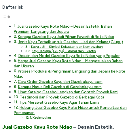
Daftar Isi:
Jual Gazebo Kayu Rote Ndao – Desain Estetik, Bahan
Premium, Langsung dari Jepara
Kenapa Gazebo Kayu Jadi Pilihan Favorit di Rote Ndao
Jenis Kayu Terbaik untuk Gazebo – Jati dan Kelapa (Glugu)
Kayu Jati – Simbol Kekuatan dan Kemewahan
Kayu Kelapa (Glugu) – Alami dan Eksotis
Desain dan Model Gazebo Kayu Rote Ndao yang Populer
Harga Jual Gazebo Kayu Rote Ndao – Menyesuaikan Bahan
dan Ukuran
Proses Produksi & Pengiriman Langsung dari Jepara ke Rote
Ndao
Cara Order Gazebo Kayu dari Gazebokayu.com
Kenapa Harus Beli Gazebo di Gazebokayu.com
Lihat Katalog Gazebo Lengkap dan Contoh Proyek Kami
Testimoni dan Proyek Gazebo di Berbagai Kota
Tips Merawat Gazebo Kayu Agar Tahan Lama
Hubungi Jual Gazebo Kayu Rote Ndao untuk Konsultasi dan
Pemesanan
Kesimpulan
Jual Gazebo Kayu Rote Ndao
– Desain Estetik,