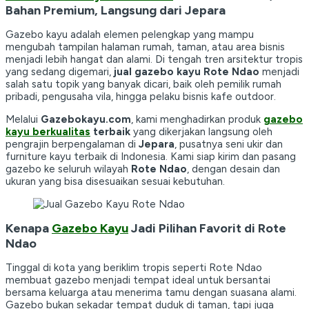
Bahan Premium, Langsung dari Jepara
Gazebo kayu adalah elemen pelengkap yang mampu
mengubah tampilan halaman rumah, taman, atau area bisnis
menjadi lebih hangat dan alami. Di tengah tren arsitektur tropis
yang sedang digemari,
jual gazebo kayu Rote Ndao
menjadi
salah satu topik yang banyak dicari, baik oleh pemilik rumah
pribadi, pengusaha vila, hingga pelaku bisnis kafe outdoor.
Melalui
Gazebokayu.com
, kami menghadirkan produk
gazebo
kayu berkualitas
terbaik
yang dikerjakan langsung oleh
pengrajin berpengalaman di
Jepara
, pusatnya seni ukir dan
furniture kayu terbaik di Indonesia. Kami siap kirim dan pasang
gazebo ke seluruh wilayah
Rote Ndao
, dengan desain dan
ukuran yang bisa disesuaikan sesuai kebutuhan.
Kenapa
Gazebo Kayu
Jadi Pilihan Favorit di Rote
Ndao
Tinggal di kota yang beriklim tropis seperti Rote Ndao
membuat gazebo menjadi tempat ideal untuk bersantai
bersama keluarga atau menerima tamu dengan suasana alami.
Gazebo bukan sekadar tempat duduk di taman, tapi juga