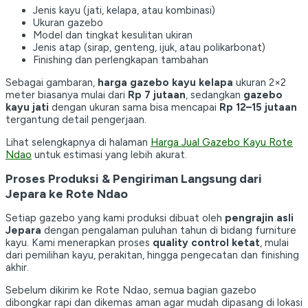
Jenis kayu (jati, kelapa, atau kombinasi)
Ukuran gazebo
Model dan tingkat kesulitan ukiran
Jenis atap (sirap, genteng, ijuk, atau polikarbonat)
Finishing dan perlengkapan tambahan
Sebagai gambaran,
harga gazebo kayu kelapa
ukuran 2×2
meter biasanya mulai dari
Rp 7 jutaan
, sedangkan
gazebo
kayu jati
dengan ukuran sama bisa mencapai
Rp 12–15 jutaan
tergantung detail pengerjaan.
Lihat selengkapnya di halaman
Harga Jual Gazebo Kayu Rote
Ndao
untuk estimasi yang lebih akurat.
Proses Produksi & Pengiriman Langsung dari
Jepara ke Rote Ndao
Setiap gazebo yang kami produksi dibuat oleh
pengrajin asli
Jepara
dengan pengalaman puluhan tahun di bidang furniture
kayu. Kami menerapkan proses
quality control ketat
, mulai
dari pemilihan kayu, perakitan, hingga pengecatan dan finishing
akhir.
Sebelum dikirim ke Rote Ndao, semua bagian gazebo
dibongkar rapi dan dikemas aman agar mudah dipasang di lokasi