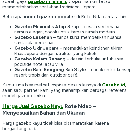
adalah gaya
gazebo minimalis
tropis
, namun tetap
mempertahankan sentuhan tradisional Jepara.
Beberapa
model gazebo populer
di Rote Ndao antara lain:
Gazebo Minimalis Atap Sirap
– desain sederhana
namun elegan, cocok untuk taman rumah modern.
Gazebo Lesehan
– tanpa kursi, memberikan nuansa
santai ala pedesaan.
Gazebo Ukir Jepara
– memadukan keindahan ukiran
khas Jepara dengan struktur yang kokoh.
Gazebo Kolam Renang
– desain terbuka untuk area
poolside hotel atau villa.
Gazebo Bale Bengong Bali Style
– cocok untuk konsep
resort tropis dan outdoor café.
Kamu juga bisa melihat inspirasi desain lainnya di
Gazebo.id
,
salah satu partner kami yang menampilkan berbagai referensi
model gazebo terkini.
Harga Jual Gazebo Kayu
Rote Ndao –
Menyesuaikan Bahan dan Ukuran
Harga gazebo kayu tidak bisa disamaratakan, karena
bergantung pada: