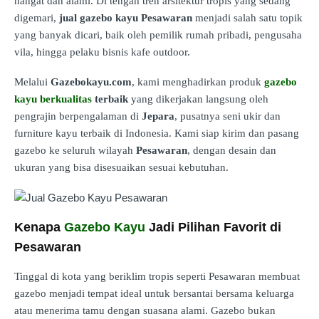
hangat dan alami. Di tengah tren arsitektur tropis yang sedang
digemari,
jual gazebo kayu Pesawaran
menjadi salah satu topik
yang banyak dicari, baik oleh pemilik rumah pribadi, pengusaha
vila, hingga pelaku bisnis kafe outdoor.
Melalui
Gazebokayu.com
, kami menghadirkan produk
gazebo
kayu berkualitas
terbaik
yang dikerjakan langsung oleh
pengrajin berpengalaman di
Jepara
, pusatnya seni ukir dan
furniture kayu terbaik di Indonesia. Kami siap kirim dan pasang
gazebo ke seluruh wilayah
Pesawaran
, dengan desain dan
ukuran yang bisa disesuaikan sesuai kebutuhan.
Kenapa
Gazebo Kayu
Jadi Pilihan Favorit di
Pesawaran
Tinggal di kota yang beriklim tropis seperti Pesawaran membuat
gazebo menjadi tempat ideal untuk bersantai bersama keluarga
atau menerima tamu dengan suasana alami. Gazebo bukan