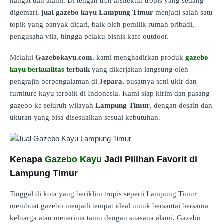
hangat dan alami. Di tengah tren arsitektur tropis yang sedang
digemari,
jual gazebo kayu Lampung Timur
menjadi salah satu
topik yang banyak dicari, baik oleh pemilik rumah pribadi,
pengusaha vila, hingga pelaku bisnis kafe outdoor.
Melalui
Gazebokayu.com
, kami menghadirkan produk
gazebo
kayu berkualitas
terbaik
yang dikerjakan langsung oleh
pengrajin berpengalaman di
Jepara
, pusatnya seni ukir dan
furniture kayu terbaik di Indonesia. Kami siap kirim dan pasang
gazebo ke seluruh wilayah
Lampung Timur
, dengan desain dan
ukuran yang bisa disesuaikan sesuai kebutuhan.
Kenapa
Gazebo Kayu
Jadi Pilihan Favorit di
Lampung Timur
Tinggal di kota yang beriklim tropis seperti Lampung Timur
membuat gazebo menjadi tempat ideal untuk bersantai bersama
keluarga atau menerima tamu dengan suasana alami. Gazebo