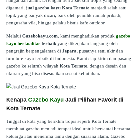
hangat dan alami. Di tengah tren arsitektur tropis yang sedang
digemari,
jual gazebo kayu Kota Ternate
menjadi salah satu
topik yang banyak dicari, baik oleh pemilik rumah pribadi,
pengusaha vila, hingga pelaku bisnis kafe outdoor.
Melalui
Gazebokayu.com
, kami menghadirkan produk
gazebo
kayu berkualitas
terbaik
yang dikerjakan langsung oleh
pengrajin berpengalaman di
Jepara
, pusatnya seni ukir dan
furniture kayu terbaik di Indonesia. Kami siap kirim dan pasang
gazebo ke seluruh wilayah
Kota Ternate
, dengan desain dan
ukuran yang bisa disesuaikan sesuai kebutuhan.
Kenapa
Gazebo Kayu
Jadi Pilihan Favorit di
Kota Ternate
Tinggal di kota yang beriklim tropis seperti Kota Ternate
membuat gazebo menjadi tempat ideal untuk bersantai bersama
keluarga atau menerima tamu dengan suasana alami. Gazebo