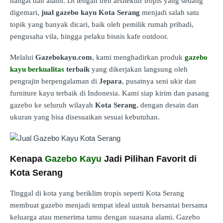
hangat dan alami. Di tengah tren arsitektur tropis yang sedang
digemari,
jual gazebo kayu Kota Serang
menjadi salah satu
topik yang banyak dicari, baik oleh pemilik rumah pribadi,
pengusaha vila, hingga pelaku bisnis kafe outdoor.
Melalui
Gazebokayu.com
, kami menghadirkan produk
gazebo
kayu berkualitas
terbaik
yang dikerjakan langsung oleh
pengrajin berpengalaman di
Jepara
, pusatnya seni ukir dan
furniture kayu terbaik di Indonesia. Kami siap kirim dan pasang
gazebo ke seluruh wilayah
Kota Serang
, dengan desain dan
ukuran yang bisa disesuaikan sesuai kebutuhan.
Kenapa
Gazebo Kayu
Jadi Pilihan Favorit di
Kota Serang
Tinggal di kota yang beriklim tropis seperti Kota Serang
membuat gazebo menjadi tempat ideal untuk bersantai bersama
keluarga atau menerima tamu dengan suasana alami. Gazebo