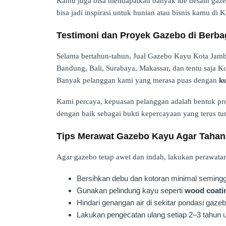
Kamu juga bisa mendapatkan banyak ide desain gaz
bisa jadi inspirasi untuk hunian atau bisnis kamu di 
Testimoni dan Proyek Gazebo di Berba
Selama bertahun-tahun, Jual Gazebo Kayu Kota Jambi 
Bandung, Bali, Surabaya, Makassar, dan tentu saja K
Banyak pelanggan kami yang merasa puas dengan
ku
Kami percaya, kepuasan pelanggan adalah bentuk pro
dengan baik sebagai bukti kepercayaan yang terus t
Tips Merawat Gazebo Kayu Agar Taha
Agar gazebo tetap awet dan indah, lakukan perawatan 
Bersihkan debu dan kotoran minimal semingg
Gunakan pelindung kayu seperti
wood coati
Hindari genangan air di sekitar pondasi gazeb
Lakukan pengecatan ulang setiap 2–3 tahun 