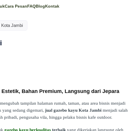
uk
Cara Pesan
FAQ
Blog
Kontak
 Kota Jambi
i
 Estetik, Bahan Premium, Langsung dari Jepara
engubah tampilan halaman rumah, taman, atau area bisnis menjadi
pis yang sedang digemari,
jual gazebo kayu Kota Jambi
menjadi salah
h pribadi, pengusaha vila, hingga pelaku bisnis kafe outdoor.
duk
gazebo kayu berkualitas
terbaik
yang dikerjakan langsung oleh