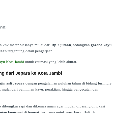
onat)
 2×2 meter biasanya mulai dari
Rp 7 jutaan
, sedangkan
gazebo kayu
taan
tergantung detail pengerjaan.
ayu Kota Jambi
untuk estimasi yang lebih akurat.
g dari Jepara ke Kota Jambi
jin asli Jepara
dengan pengalaman puluhan tahun di bidang furniture
, mulai dari pemilihan kayu, perakitan, hingga pengecatan dan
 dibongkar rapi dan dikemas aman agar mudah dipasang di lokasi
gan langsung di tempat
, terutama untuk area Jawa, Bali, dan