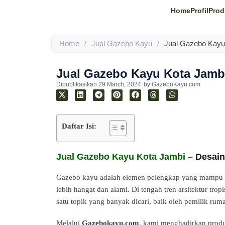
Home
Profil
Prod
Home
/
Jual Gazebo Kayu
/
Jual Gazebo Kayu
Jual Gazebo Kayu Kota Jamb
Dipublikasikan
29 March, 2024
by
GazeboKayu.com
Daftar Isi:
Jual Gazebo Kayu Kota Jambi
– Desain
Gazebo kayu adalah elemen pelengkap yang mampu m
lebih hangat dan alami. Di tengah tren arsitektur tro
satu topik yang banyak dicari, baik oleh pemilik ruma
Melalui
Gazebokayu.com
, kami menghadirkan pro