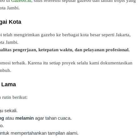
ebo di
Gazebo.id
, situs referensi seputar gazebo dan taman tropis yang
Kota Jambi.
gai Kota
telah mengirimkan gazebo ke berbagai kota besar seperti Jakarta,
ota Jambi.
alitas pengerjaan, ketepatan waktu, dan pelayanan profesional.
mosi terbaik. Karena itu setiap proyek selalu kami dokumentasikan
umbuh.
n Lama
rutin berikut:
u sekali.
ng
atau
melamin
agar tahan cuaca.
o.
untuk mempertahankan tampilan alami.