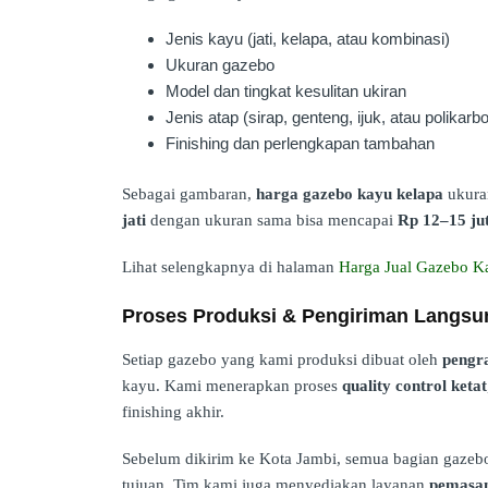
Jenis kayu (jati, kelapa, atau kombinasi)
Ukuran gazebo
Model dan tingkat kesulitan ukiran
Jenis atap (sirap, genteng, ijuk, atau polikarb
Finishing dan perlengkapan tambahan
Sebagai gambaran,
harga gazebo kayu kelapa
ukuran
jati
dengan ukuran sama bisa mencapai
Rp 12–15 ju
Lihat selengkapnya di halaman
Harga Jual Gazebo K
Proses Produksi & Pengiriman Langsun
Setiap gazebo yang kami produksi dibuat oleh
pengra
kayu. Kami menerapkan proses
quality control ketat
finishing akhir.
Sebelum dikirim ke Kota Jambi, semua bagian gazebo
tujuan. Tim kami juga menyediakan layanan
pemasan