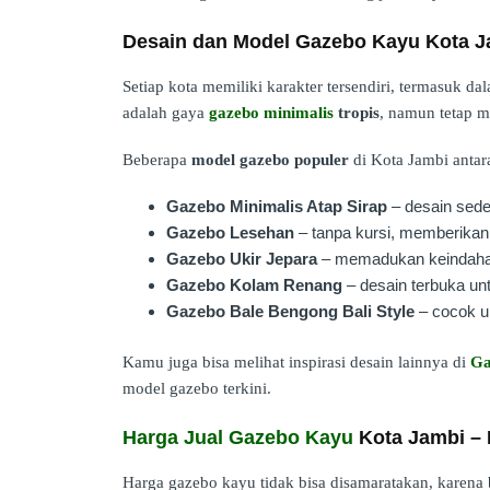
Desain dan Model Gazebo Kayu Kota J
Setiap kota memiliki karakter tersendiri, termasuk d
adalah gaya
gazebo minimalis
tropis
, namun tetap m
Beberapa
model gazebo populer
di Kota Jambi antara
Gazebo Minimalis Atap Sirap
– desain sed
Gazebo Lesehan
– tanpa kursi, memberikan
Gazebo Ukir Jepara
– memadukan keindahan 
Gazebo Kolam Renang
– desain terbuka untu
Gazebo Bale Bengong Bali Style
– cocok un
Kamu juga bisa melihat inspirasi desain lainnya di
Ga
model gazebo terkini.
Harga Jual Gazebo Kayu
Kota Jambi –
Harga gazebo kayu tidak bisa disamaratakan, karena