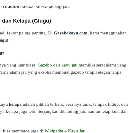
ebo
custom
sesuai selera pelanggan.
i dan Kelapa (Glugu)
di faktor paling penting. Di
Gazebokayu.com
, kami menggunakan
lugu)
.
an
ya yang luar biasa.
Gazebo dari kayu jati
memiliki serat alami yang
arna alami jati yang eksotis membuat gazebo tampil elegan tanpa
kayu kelapa
adalah pilihan terbaik. Seratnya unik, tampak hidup, dan
yu kelapa juga lebih terjangkau dibanding jati, namun tetap kuat dan
mu bisa membaca juga di
Wikipedia – Kayu Jati
.