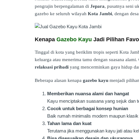
pengrajin berpengalaman di
Jepara
, pusatnya seni u
gazebo ke seluruh wilayah
Kota Jambi
, dengan desa
Kenapa
Gazebo Kayu
Jadi Pilihan Favo
Tinggal di kota yang beriklim tropis seperti Kota J
keluarga atau menerima tamu dengan suasana alami. 
relaksasi pribadi
yang mencerminkan gaya hidup dan
Beberapa alasan kenapa
gazebo kayu
menjadi pilihan
Memberikan nuansa alami dan hangat
Kayu menciptakan suasana yang sejuk dan te
Cocok untuk berbagai konsep hunian
Baik rumah minimalis modern maupun klasik t
Tahan lama dan kuat
Terutama jika menggunakan kayu jati atau kel
Bisa disesuaikan desain dan ukurannya