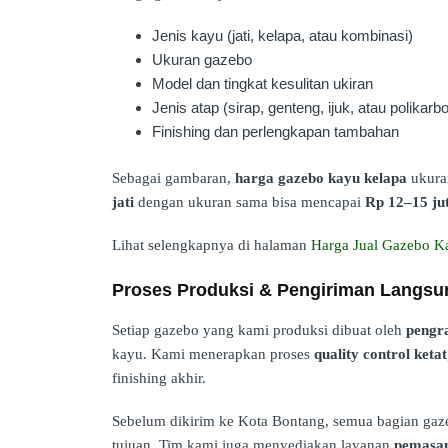
Jenis kayu (jati, kelapa, atau kombinasi)
Ukuran gazebo
Model dan tingkat kesulitan ukiran
Jenis atap (sirap, genteng, ijuk, atau polikarb
Finishing dan perlengkapan tambahan
Sebagai gambaran,
harga gazebo kayu kelapa
ukuran
jati
dengan ukuran sama bisa mencapai
Rp 12–15 ju
Lihat selengkapnya di halaman
Harga Jual Gazebo K
Proses Produksi & Pengiriman Langsun
Setiap gazebo yang kami produksi dibuat oleh
pengra
kayu. Kami menerapkan proses
quality control ketat
finishing akhir.
Sebelum dikirim ke Kota Bontang, semua bagian gaz
tujuan. Tim kami juga menyediakan layanan
pemasan