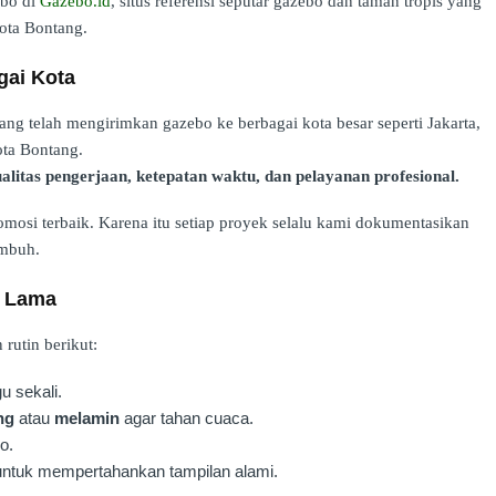
ebo di
Gazebo.id
, situs referensi seputar gazebo dan taman tropis yang
Kota Bontang.
gai Kota
g telah mengirimkan gazebo ke berbagai kota besar seperti Jakarta,
ota Bontang.
alitas pengerjaan, ketepatan waktu, dan pelayanan profesional.
mosi terbaik. Karena itu setiap proyek selalu kami dokumentasikan
umbuh.
n Lama
rutin berikut:
u sekali.
ng
atau
melamin
agar tahan cuaca.
o.
untuk mempertahankan tampilan alami.