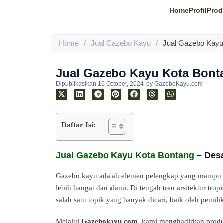
Home
Profil
Prod
Home
/
Jual Gazebo Kayu
/
Jual Gazebo Kayu
Jual Gazebo Kayu Kota Bont
Dipublikasikan
16 October, 2024
by
GazeboKayu.com
Daftar Isi:
Jual Gazebo Kayu Kota Bontang
– Desa
Gazebo kayu adalah elemen pelengkap yang mampu m
lebih hangat dan alami. Di tengah tren arsitektur tro
salah satu topik yang banyak dicari, baik oleh pemili
Melalui
Gazebokayu.com
, kami menghadirkan pro