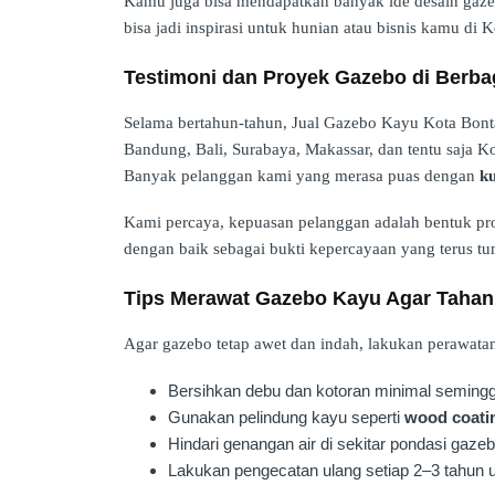
Kamu juga bisa mendapatkan banyak ide desain gaz
bisa jadi inspirasi untuk hunian atau bisnis kamu di 
Testimoni dan Proyek Gazebo di Berba
Selama bertahun-tahun, Jual Gazebo Kayu Kota Bontan
Bandung, Bali, Surabaya, Makassar, dan tentu saja K
Banyak pelanggan kami yang merasa puas dengan
ku
Kami percaya, kepuasan pelanggan adalah bentuk pro
dengan baik sebagai bukti kepercayaan yang terus t
Tips Merawat Gazebo Kayu Agar Taha
Agar gazebo tetap awet dan indah, lakukan perawatan 
Bersihkan debu dan kotoran minimal semingg
Gunakan pelindung kayu seperti
wood coati
Hindari genangan air di sekitar pondasi gazeb
Lakukan pengecatan ulang setiap 2–3 tahun 