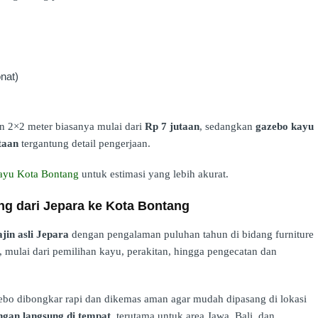
onat)
 2×2 meter biasanya mulai dari
Rp 7 jutaan
, sedangkan
gazebo kayu
taan
tergantung detail pengerjaan.
ayu Kota Bontang
untuk estimasi yang lebih akurat.
g dari Jepara ke Kota Bontang
jin asli Jepara
dengan pengalaman puluhan tahun di bidang furniture
, mulai dari pemilihan kayu, perakitan, hingga pengecatan dan
ebo dibongkar rapi dan dikemas aman agar mudah dipasang di lokasi
gan langsung di tempat
, terutama untuk area Jawa, Bali, dan