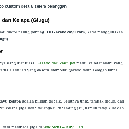
ebo
custom
sesuai selera pelanggan.
i dan Kelapa (Glugu)
di faktor paling penting. Di
Gazebokayu.com
, kami menggunakan
lugu)
.
an
ya yang luar biasa.
Gazebo dari kayu jati
memiliki serat alami yang
arna alami jati yang eksotis membuat gazebo tampil elegan tanpa
kayu kelapa
adalah pilihan terbaik. Seratnya unik, tampak hidup, dan
yu kelapa juga lebih terjangkau dibanding jati, namun tetap kuat dan
mu bisa membaca juga di
Wikipedia – Kayu Jati
.