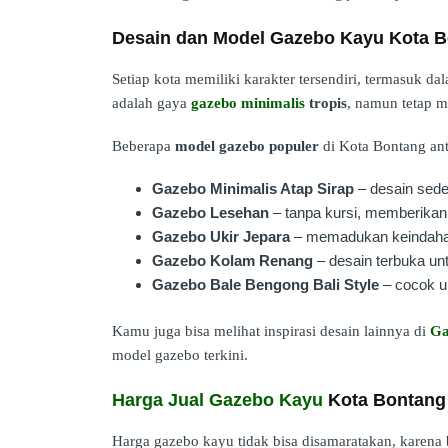
Desain dan Model Gazebo Kayu Kota B
Setiap kota memiliki karakter tersendiri, termasuk d
adalah gaya
gazebo minimalis
tropis
, namun tetap m
Beberapa
model gazebo populer
di Kota Bontang anta
Gazebo Minimalis Atap Sirap
– desain sed
Gazebo Lesehan
– tanpa kursi, memberikan
Gazebo Ukir Jepara
– memadukan keindahan 
Gazebo Kolam Renang
– desain terbuka untu
Gazebo Bale Bengong Bali Style
– cocok un
Kamu juga bisa melihat inspirasi desain lainnya di
Ga
model gazebo terkini.
Harga Jual Gazebo Kayu
Kota Bontang
Harga gazebo kayu tidak bisa disamaratakan, karena