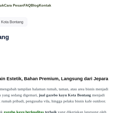
uk
Cara Pesan
FAQ
Blog
Kontak
 Kota Bontang
ang
in Estetik, Bahan Premium, Langsung dari Jepara
engubah tampilan halaman rumah, taman, atau area bisnis menjadi
pis yang sedang digemari,
jual gazebo kayu Kota Bontang
menjadi
k rumah pribadi, pengusaha vila, hingga pelaku bisnis kafe outdoor.
duk
gazebo kayu berkualitas
terbaik
yang dikerjakan langsung oleh