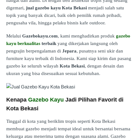
hangat dan alami. Di tengah tren arsitektur tropis yang sedang
digemari,
jual gazebo kayu Kota Bekasi
menjadi salah satu
topik yang banyak dicari, baik oleh pemilik rumah pribadi,
pengusaha vila, hingga pelaku bisnis kafe outdoor.
Melalui
Gazebokayu.com
, kami menghadirkan produk
gazebo
kayu berkualitas
terbaik
yang dikerjakan langsung oleh
pengrajin berpengalaman di
Jepara
, pusatnya seni ukir dan
furniture kayu terbaik di Indonesia. Kami siap kirim dan pasang
gazebo ke seluruh wilayah
Kota Bekasi
, dengan desain dan
ukuran yang bisa disesuaikan sesuai kebutuhan.
Kenapa
Gazebo Kayu
Jadi Pilihan Favorit di
Kota Bekasi
Tinggal di kota yang beriklim tropis seperti Kota Bekasi
membuat gazebo menjadi tempat ideal untuk bersantai bersama
keluarga atau menerima tamu dengan suasana alami. Gazebo