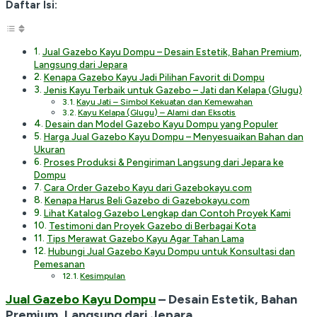
Daftar Isi:
Jual Gazebo Kayu Dompu – Desain Estetik, Bahan Premium,
Langsung dari Jepara
Kenapa Gazebo Kayu Jadi Pilihan Favorit di Dompu
Jenis Kayu Terbaik untuk Gazebo – Jati dan Kelapa (Glugu)
Kayu Jati – Simbol Kekuatan dan Kemewahan
Kayu Kelapa (Glugu) – Alami dan Eksotis
Desain dan Model Gazebo Kayu Dompu yang Populer
Harga Jual Gazebo Kayu Dompu – Menyesuaikan Bahan dan
Ukuran
Proses Produksi & Pengiriman Langsung dari Jepara ke
Dompu
Cara Order Gazebo Kayu dari Gazebokayu.com
Kenapa Harus Beli Gazebo di Gazebokayu.com
Lihat Katalog Gazebo Lengkap dan Contoh Proyek Kami
Testimoni dan Proyek Gazebo di Berbagai Kota
Tips Merawat Gazebo Kayu Agar Tahan Lama
Hubungi Jual Gazebo Kayu Dompu untuk Konsultasi dan
Pemesanan
Kesimpulan
Jual Gazebo Kayu Dompu
– Desain Estetik, Bahan
Premium, Langsung dari Jepara