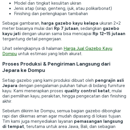
Model dan tingkat kesulitan ukiran
Jenis atap (sirap, genteng, ijuk, atau polikarbonat)
Finishing dan perlengkapan tambahan
Sebagai gambaran,
harga gazebo kayu kelapa
ukuran 2×2
meter biasanya mulai dari
Rp 7 jutaan
, sedangkan
gazebo
kayu jati
dengan ukuran sama bisa mencapai
Rp 12–15 jutaan
tergantung detail pengerjaan.
Lihat selengkapnya di halaman
Harga Jual Gazebo Kayu
Dompu
untuk estimasi yang lebih akurat.
Proses Produksi & Pengiriman Langsung dari
Jepara ke Dompu
Setiap gazebo yang kami produksi dibuat oleh
pengrajin asli
Jepara
dengan pengalaman puluhan tahun di bidang furniture
kayu. Kami menerapkan proses
quality control ketat
, mulai
dari pemilihan kayu, perakitan, hingga pengecatan dan finishing
akhir.
Sebelum dikirim ke Dompu, semua bagian gazebo dibongkar
rapi dan dikemas aman agar mudah dipasang di lokasi tujuan.
Tim kami juga menyediakan layanan
pemasangan langsung
di tempat
, terutama untuk area Jawa, Bali, dan sebagian