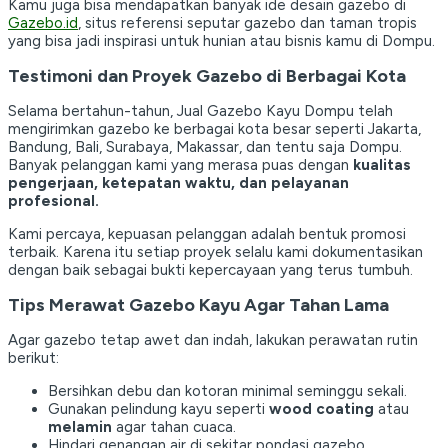
Kamu juga bisa mendapatkan banyak ide desain gazebo di
Gazebo.id
, situs referensi seputar gazebo dan taman tropis
yang bisa jadi inspirasi untuk hunian atau bisnis kamu di Dompu.
Testimoni dan Proyek Gazebo di Berbagai Kota
Selama bertahun-tahun, Jual Gazebo Kayu Dompu telah
mengirimkan gazebo ke berbagai kota besar seperti Jakarta,
Bandung, Bali, Surabaya, Makassar, dan tentu saja Dompu.
Banyak pelanggan kami yang merasa puas dengan
kualitas
pengerjaan, ketepatan waktu, dan pelayanan
profesional.
Kami percaya, kepuasan pelanggan adalah bentuk promosi
terbaik. Karena itu setiap proyek selalu kami dokumentasikan
dengan baik sebagai bukti kepercayaan yang terus tumbuh.
Tips Merawat Gazebo Kayu Agar Tahan Lama
Agar gazebo tetap awet dan indah, lakukan perawatan rutin
berikut:
Bersihkan debu dan kotoran minimal seminggu sekali.
Gunakan pelindung kayu seperti
wood coating
atau
melamin
agar tahan cuaca.
Hindari genangan air di sekitar pondasi gazebo.